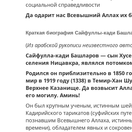
социальной справедливости
Да одарит нас Всевышний Аллах их б
Краткая биография Сайфуллы-кади Башл
(
Из арабской рукописи неизвестного авто
Сайфулла-кади Башларов — сын Хусе
селения Ницавкра, являлся потомко
Родился он приблизительно в 1850 го
мир в 1919 году (1338) в Темир-Хан Ш
Верхнее Казанище. Да возвысит Алла
его могилу. Аминь!
Он был крупным ученым, истинным шей
Кадирийского тарикатов (суфийских путе
познавшим Всевышнего Аллаха, истинны
времени), обладателем явных и сокрове