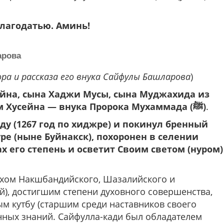
лагодатью. Аминь!
арова
ра и рассказа его внука Сайфулы Башларова
)
йна, сына Хаджи Мусы, сына Муджахида из
м Хусейна — внука Пророка Мухаммада (
ﷺ)
.
ду (1267 год по хиджре) и покинул бренный
уре (ныне Буйнакск), похоронен в селении
х его степень и осветит Своим светом (нуром)
хом Накшбандийского, Шазалийского и
й), достигшим степени духовного совершенства,
м кутбу (старшим среди наставников своего
нных знаний. Сайфулла-кади был обладателем