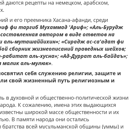
ей даются рецепты на немецком, арабском,
х.
ий и его преемника Хасана-афанди, среди
риф фи таргиб Мухаммад 'Ариф»; «Аль-Бурудж
, составленная автором в виде ответов на
ри аль-муташаййихин»; «Сирадж ас-са'адат фи
бой сборник жизнеописаний праведных шейхов;
р-рабитат аль-хусна»; «Ад-Дуррат аль-байдаъ»;
ля малик аль-мулюк»
.
посвятил себя служению религии, защите и
или свой жизненный путь религиозным и
ь в духовной и общественно-политической жизни
народа. К сожалению, имена этих выдающихся
 известны широкой массе общественности и их
тью. В памяти народа они остались
братства всей мусульманской общины (уммы) и