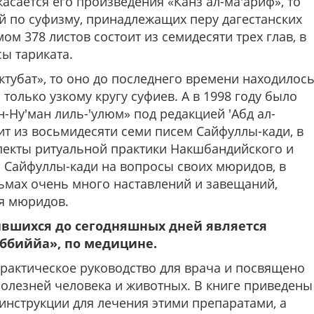
касается его произведения «Канз ал-ма'ариф», то
й по суфизму, принадлежащих перу дагестанских
ом 378 листов состоит из семидесяти трех глав, в
ы тариката.
ктубат», то оно до последнего времени находилос
только узкому кругу суфиев. А в 1998 году было
н-Ну'ман лиль-'улюм» под редакцией 'Абд ал-
ит из восьмидесяти семи писем Сайфуллы-кади, в
екты ритуальной практики Накшбандийского и
ы Сайфуллы-кади на вопросы своих мюридов, в
сьмах очень много наставлений и завещаний,
я мюридов.
ившихся до сегодняшных дней является
иббиййа», по медицине.
рактическое руководство для врача и посвящено
олезней человека и животных. В книге приведены
инструкции для лечения этими препаратами, а