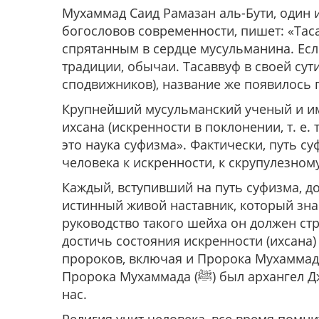
Мухаммад Саид Рамазан аль-Бути, один
богословов современности, пишет: «Тас
спрятанным в сердце мусульманина. Если
традиции, обычаи. Тасаввуф в своей сути б
сподвижников), название же появилось 
Крупнейший мусульманский ученый и им
ихсана (искренности в поклонении, т. е.
это наука суфизма». Фактически, путь с
Каждый, вступивший на путь суфизма, д
истинный живой наставник, который знае
руководство такого шейха он должен стр
достичь состояния искренности (ихсана
пророков, включая и Пророка Мухаммада (ﷺ) предусмотрел наставников. Так настав
Пророка Мухаммада (ﷺ) был архангел Джибрил (мир ему), чтобы это было примером для
нас.