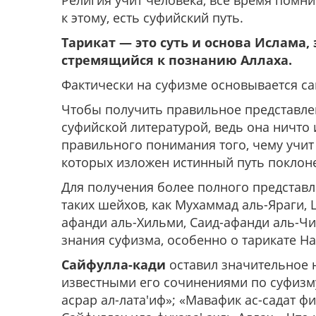
Религия учит человека, все время помн
к этому, есть суфийский путь.
Тарикат — это суть и основа Ислама,
стремящийся к познанию Аллаха.
Фактически на суфизме основывается с
Чтобы получить правильное представлен
суфийской литературой, ведь она ничто 
правильного понимания того, чему учит К
которых изложен истинный путь покло
Для получения более полного представле
таких шейхов, как Мухаммад аль-Яраги, 
афанди аль-Хильми, Саид-афанди аль-Чи
знания суфизма, особенно о тарикате Н
Сайфулла-кади
оставил значительное 
известными его сочинениями по суфизм
асрар ал-лата'иф»; «Мавафик ас-садат фи