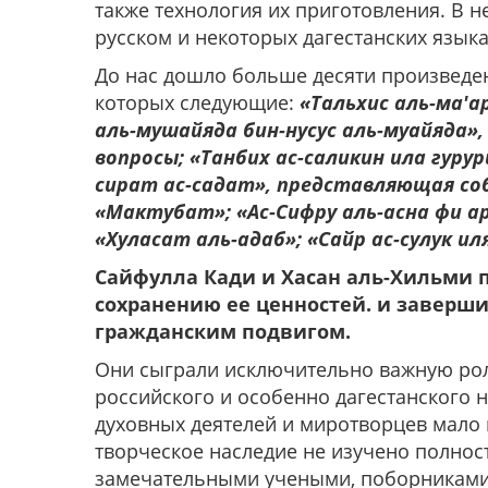
также технология их приготовления. В н
русском и некоторых дагестанских языка
До нас дошло больше десяти произведен
которых следующие:
«Тальхис аль-ма'а
аль-мушайяда бин-нусус аль-муайяда»
вопросы; «Танбих ас-саликин ила гуру
сират ас-садат», представляющая со
«Мактубат»; «Ас-Сифру аль-асна фи а
«Хуласат аль-адаб»; «Сайр ас-сулук и
Сайфулла Кади и Хасан аль-Хильми 
сохранению ее ценностей. и заверш
гражданским подвигом.
Они сыграли исключительно важную рол
российского и особенно дагестанского 
духовных деятелей и миротворцев мало
творческое наследие не изучено полнос
замечательными учеными, поборниками 