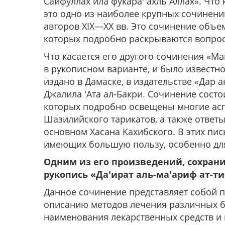
Сайфуллах ила фукара' ахль Аллах». Что 
это одно из наиболее крупных сочинени
авторов XIX—XX вв. Это сочинение объем
которых подробно раскрываются вопрос
Что касается его другого сочинения «Ма
в рукописном варианте, и было известно 
издано в Дамаске, в издательстве «Дар а
Джалила 'Ата ал-Бакри. Сочинение состо
которых подробно освещены многие асп
Шазилийского тарикатов, а также ответ
основном Хасана Кахибского. В этих пи
имеющих большую пользу, особенно дл
Одним из его произведений, сохран
рукопись «Да'ират аль-ма'ариф ат-т
Данное сочинение представляет собой п
описанию методов лечения различных б
наименования лекарственных средств и 