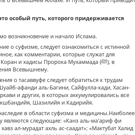
ить о Всевышнем Аллахе. И путь, который приводи
 это особый путь, которого придерживается
амо возникновение и начало Ислама.
ие о суфизме, следует ознакомиться с истинной
иное, как комментарии, которые служат для
оран и хадисы Пророка Мухаммада (ﷺ), в
нения Всевышнему.
ния о тасаввуфе следует обратиться к трудам
Шуайб-афанди аль-Багини, Сайфулла-кади, Хасан-
ркави и других, в которых аккумулировались все
акшбандийя, Шазилийя и Кадирийя.
наследие в области суфизма и медицины.Наиболее
у являются следующие: «Канз аль-ма'ариф фи
 хавз ал-мурадат ахль ас-саадат»; «Мактубат Халид