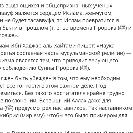
 из выдающихся и общепризнанных ученых-
аввуф является сердцем Ислама, жемчугом,
 не будет тасаввуфа, то Ислам превратится в
ыл и в прошлом (т. е. во времена Пророка (ﷺ) и
позже».
ам Ибн Хаджар аль-Хайтами пишет: «Наука
 третья составная часть мусульманской религии) —
уфизма является тем, что приводит верующего
человека к искренности, к скрупулезному соблюдению Сунны Пророка (ﷺ).
олжен быть убежден в том, что ему необходим
т все тонкости в этом важном деле. Под
емиться. Без такого воспитателя крайне трудно
) в поклонении. Всевышний Аллах даже для
ником