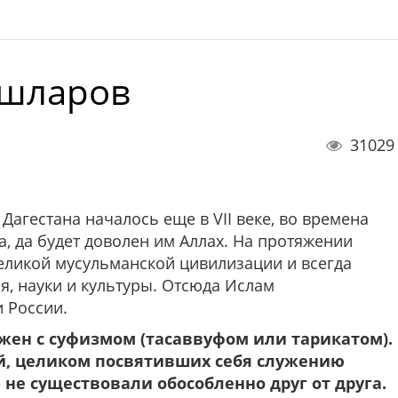
ашларов
31029
агестана началось еще в VII веке, во времена
, да будет доволен им Аллах. На протяжении
еликой мусульманской цивилизации и всегда
, науки и культуры. Отсюда Ислам
 России.
яжен с суфизмом (тасаввуфом или тарикатом).
й, целиком посвятивших себя служению
 не существовали обособленно друг от друга.