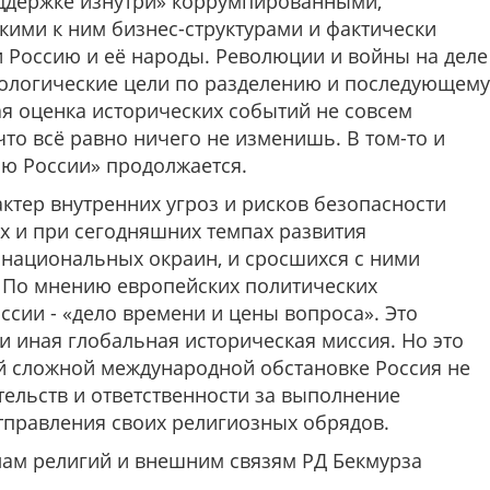
оддержке изнутри» коррумпированными,
ими к ним бизнес-структурами и фактически
Россию и её народы. Революции и войны на деле
еологические цели по разделению и последующему
я оценка исторических событий не совсем
что всё равно ничего не изменишь. В том-то и
ию России» продолжается.
ктер внутренних угроз и рисков безопасности
 и при сегодняшних темпах развития
национальных окраин, и сросшихся с ними
. По мнению европейских политических
ссии - «дело времени и цены вопроса». Это
и иная глобальная историческая миссия. Но это
ой сложной международной обстановке Россия не
тельств и ответственности за выполнение
тправления своих религиозных обрядов.
лам религий и внешним связям РД Бекмурза