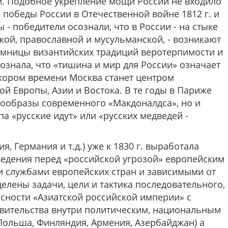
и. Подобное укрепление мощи России не входило
 победы России в Отечественной войне 1812 г. и
 - победители осознали, что в России - на стыке
кой, православной и мусульманской, - возникают
емницы византийских традиций веротерпимости и
ознала, что «тишина и мир для России» означает
скором времени Москва станет центром
й Европы, Азии и Востока. В те годы в Париже
прообразы современного «Макдоналдса», но и
 «русские идут» или «русских медведей -
, Германия и т.д.) уже к 1830 г. выработала
едения перед «российской угрозой» европейским
 службами европейских стран и зависимыми от
елены задачи, цели и тактика последовательного,
сности «Азиатской российской империи» с
вительства внутри политическим, национальным
Польша, Финляндия, Армения, Азербайджан) а