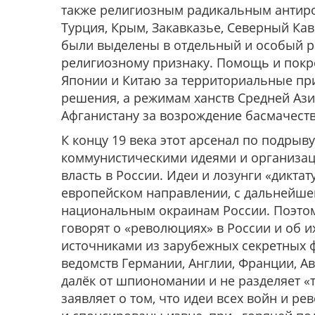
также религиозным радикальным антиро
Турция, Крым, Закавказье, Северный Кав
были выделены в отдельный и особый р
религиозному признаку. Помощь и покр
Японии и Китаю за территориальные при
решения, а режимам ханств Средней Азии
Афганистану за возрождение басмачеств
К концу 19 века этот арсенал по подры
коммунистическими идеями и организац
власть в России. Идеи и лозунги «дикта
европейском направлении, с дальнейше
национальным окраинам России. Поэтом
говорят о «революциях» в России и об 
источниками из зарубежных секретных 
ведомств Германии, Англии, Франции, А
далёк от шпиономании и не разделяет «т
заявляет о том, что идеи всех войн и р