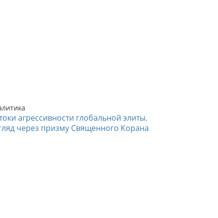
алитика
токи агрессивности глобальной элиты.
гляд через призму Священного Корана