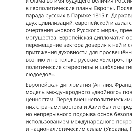
Ислама во имя будущего величия Росси
в геополитические планы Европы. После
парада русских в Париже 1815 г. Державы
двух цивилизаций, европейской и азиатс
очертания «нового Русского мира», пре
могущества. Европейская дипломатия ос
перемещение вектора доверия к ней и 
притяжения духовности для просвещённо
возникли не только русские «Бистро», 
политические стереотипы и шаблоны типа
людоедов».
Европейская дипломатия (Англия, Франция
модель международного «двойного» пов
ценностям. Перед внешнеполитическими
них странами востока и Азии были опред
но непрерывного подрыва основ безопа
использованием международного покро
и националистическим силам (Украина, 