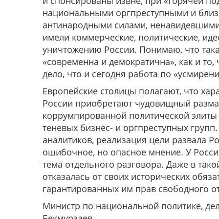
и спонсированы извне, при «горячей п
национальными оргпреступными и близк
антинародными силами, ненавидевшими 
имели коммерческие, политические, ид
уничтожению России. Понимаю, что така
«современна и демократична», как и то, 
дело, что и сегодня работа по «усмирен
Европейские столицы полагают, что хара
России приобретают чудовищный размах
коррумпированной политической элиты 
теневых бизнес- и оргпреступных групп
аналитиков, реализация цели развала Ро
ошибочное, но опасное мнение. У Росси
тема отдельного разговора. Даже в так
отказалась от своих исторических обяза
гарантированных им прав свободного о
Министр по национальной политике, де
Бекмурзаев