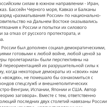
ссийским силам в южном направлении - Иран,
каз. Бассейн Черного моря, Кавказ и Балканы
азряд «разматывания России» по национально-
овительство на Дальнем Востоке оказывались
тязания к России и попытки их силового
 за отказ от русского протектората, и
а.
ву России был дополнен социал-демократическими,
иями готовыми к любой войне, любой ценой за
туры пролетариата» были перспективны на
й переориентацией их разрушительной силы к
у, когда некоторые демократы из «своих» нам
их «вождях», не помешало бы ознакомиться с
фондов спецслужб и внешнеполитических
встро-Венгрии, Испании, Японии и США. Автор
еорию заговора». Вместе с тем, ответственно
еволюций последних двух столетий навязаны России