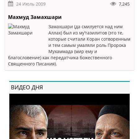
24 Июль 2009
7,245
Махмуд Замахшари
Замахшари (да смилуется над ним
Аллах) был из му‘тазилитов (это те,
которые считали Коран сотворенным
и тем самым умаляли роль Пророка
Мухаммада (мир ему и
благословение) как передатчика божественного
Священного Писания).
ВИДЕО ДНЯ