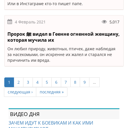
Или в Инстаграме кто-то пишет папе.
4 Февраль 2021
5,017
Пророк ﷺ видел в Геенне огненной женщину,
которая мучила их
Он любил природу, животных, птичек, даже наблюдая
за насекомыми, он искренне их жалел и старался не
причинить им вреда.
1
2
3
4
5
6
7
8
9
…
следующая ›
последняя »
ВИДЕО ДНЯ
ЗАЧЕМ ИДУТ К БОЕВИКАМ И КАК ИМИ