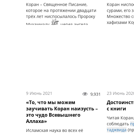
Коран – Священное Писание,
Коран ниспо
которое на протяжении двадцати
сурами, его 
трёх лет ниспосылалось Пророку
Множество с
ﷺ
хафизами Ко
Мухаммаду
через ангела
Джибриля (мир ему).
9 Июнь 2021
23 Июнь 202
9,931
«То, что мы можем
Достоинст
заучивать Коран наизусть –
с книги
это чудо Всевышнего
Читая Коран
Аллаха»
соблюдать
п
таджвида
(пр
Исламская наука во всех её