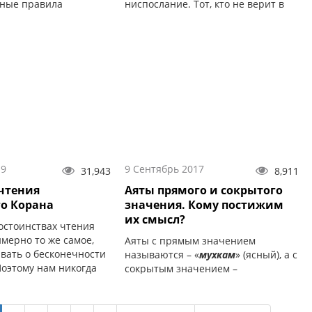
тные правила
ниспослание. Тот, кто не верит в
преследовать
откровение, не может уверовать и
е цели.
в ниспослание Корана...
19
9 Сентябрь 2017
31,943
8,911
 чтения
Аяты прямого и сокрытого
о Корана
значения. Кому постижим
их смысл?
остоинствах чтения
мерно то же самое,
Аяты с прямым значением
ывать о бесконечности
называются – «
мухкам
» (ясный), а с
Поэтому нам никогда
сокрытым значением –
 полной мере
«
муташабих
» (неясный).