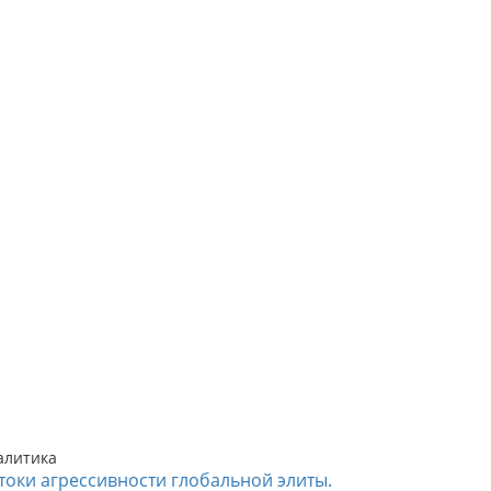
алитика
токи агрессивности глобальной элиты.