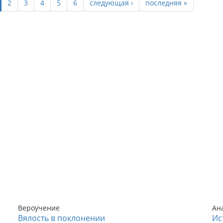
2
3
4
5
6
следующая ›
последняя »
Вероучение
Ан
Вялость в поклонении
Ис