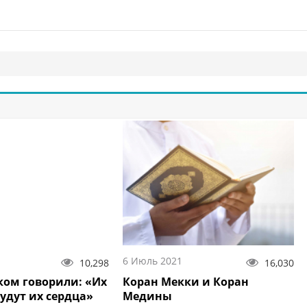
1
6 Июль 2021
10,298
16,030
 ком говорили: «Их
Коран Мекки и Коран
удут их сердца»
Медины