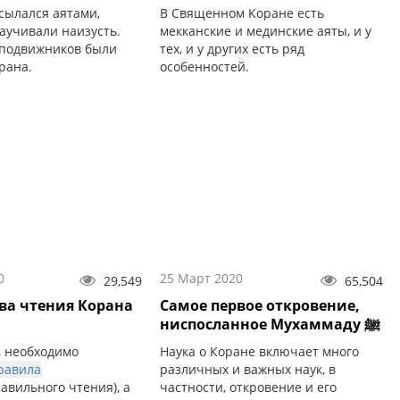
сылался аятами,
В Священном Коране есть
заучивали наизусть.
мекканские и мединские аяты, и у
подвижников были
тех, и у других есть ряд
рана.
особенностей.
0
25 Март 2020
29,549
65,504
ва чтения Корана
Самое первое откровение,
ниспосланное Мухаммаду ﷺ
, необходимо
Наука о Коране включает много
равила
различных и важных наук, в
авильного чтения), а
частности, откровение и его