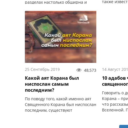
также извес
разделах настолько обширна и
приличия и 
глубока, что не заканчивается на
определённы
повседневных вопросах.
25 Сентябрь 2019
14 Август 20
48,573
Какой аят Корана был
10 адабов
ниспослан самым
священног
последним?
Говорить о д
Корана – при
По поводу того, какой именно аят
что рассказ
Священного Корана был ниспослан
Вселенной. 
последним, существуют
не удастся в
разногласия между учёными...
охватить...