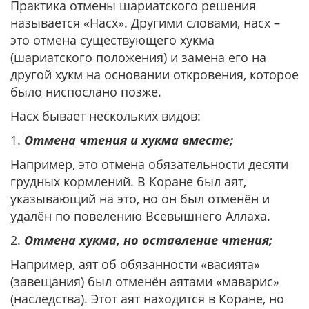
Практика отмены шариатского решения
называется «Насх». Другими словами, насх –
это отмена существующего хукма
(шариатского положения) и замена его на
другой хукм на основании откровения, которое
было ниспослано позже.
Насх бывает нескольких видов:
1.
Отмена чтения и хукма вместе;
Например, это отмена обязательности десяти
грудных кормлений. В Коране был аят,
указывающий на это, но он был отменён и
удалён по повелению Всевышнего Аллаха.
2.
Отмена хукма, но оставление чтения;
Например, аят об обязанности «васията»
(завещания) был отменён аятами «маварис»
(наследства). Этот аят находится в Коране, но