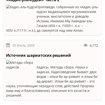
Проповеди, собранные из «Хадис-уль-
кудси» выдающимся мусульманским
ученым, мыслителем и доводом
Ислама, Имамом Абу Хамидом аль-
Газали (450 г.х. /1059 г. н.э. –
505г.х./1111г. н.э.), да смилуется над ним Аллах.
20 Июль 2009
6,172
Источник шариатских решений
Хадисы. Методы сбора. Наука о
хадисах. Хадисоведение бывает двух
видов – ильм би ар-риваят и ильм би
ад-дираят. Ильм би ар-риваят – это
наука, уточняющая передачу слов, действий Пророка
(мир ему и благословение), описание его качеств и
решений.