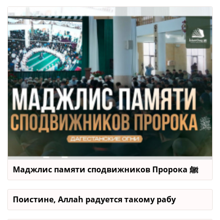
Маджлис памяти сподвижников Пророка ﷺ
Поистине, Аллаh радуется такому рабу