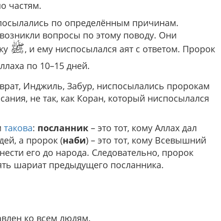
о частям.
испосылались по определённым причинам.
 возникли вопросы по этому поводу. Они
ﷺ
оку
, и ему ниспосылался аят с ответом. Пророк
ллаха по 10–15 дней.
аврат, Инджиль, Забур, ниспосылались пророкам
сания, не так, как Коран, который ниспосылался
м
такова
:
посланник
– это тот, кому Аллах дал
ей, а пророк (
наби
) – это тот, кому Всевышний
нести его до народа. Следовательно, пророк
ять шариат предыдущего посланника.
влен ко всем людям.