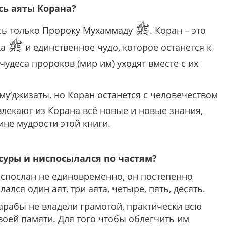
ь аяты Корана?
ﷺ
лось только Пророку Мухаммаду
. Коран – это
ﷺ
ка
и единственное чудо, которое останется к
чудеса пророков (мир им) уходят вместе с их
му‘джизаты, но Коран останется с человечеством
влекают из Корана всё новые и новые знания,
ине мудрости этой книги.
 суры и ниспосылался по частям?
испослан не единовременно, он постепенно
ался один аят, три аята, четыре, пять, десять.
я арабы не владели грамотой, практически всю
оей памяти. Для того чтобы облегчить им