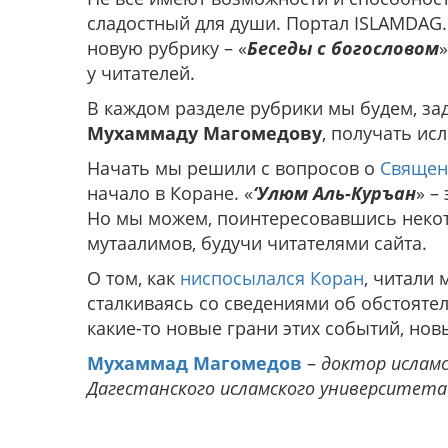
сладостный для души. Портал ISLAMDAG.
новую рубрику – «
Беседы с богословом
у читателей.
В каждом разделе рубрики мы будем, з
Мухаммаду Магомедову
, получать ис
Начать мы решили с вопросов о
Священ
начало в Коране. «
‘Улюм Аль-Куръан
» –
Но мы можем, поинтересовавшись некот
мутаалимов, будучи читателями сайта.
О том, как
ниспосылался Коран
, читали 
сталкиваясь со сведениями об обстояте
какие-то новые грани этих событий, нов
Мухаммад Магомедов
–
доктор исламс
Дагестанского исламского университета