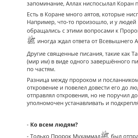
запоминание, Аллах ниспосылал Коран п
Есть в Коране много аятов, которые н
Например, что-то произошло, и у людей
обращались с этими вопросами к Прор
ﷺ
иногда ждал ответа от Всевышнего А
Другие священные писания, такие как Т
(мир им) в виде одного завершённого пи
по частям.
Разница между пророком и посланнико
откровение и повелел довести его до люд
отправлял откровения, но не поручил до
уполномочен устанавливать и подкрепл
-
Ко всем людям?
ﷺ
- Только Пророк Мухаммад
был отпра