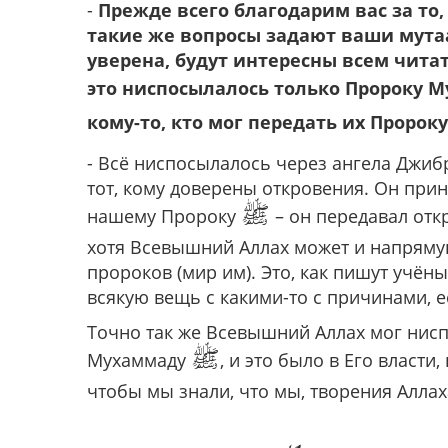
-
Прежде всего благодарим вас за то
такие же вопросы задают ваши мутаа
уверена, будут интересны всем чита
это ниспосылалось только Пророку 
кому-то, кто мог передать их Пророк
- Всё ниспосылалось через ангела Джиб
тот, кому доверены откровения. Он при
ﷺ
нашему Пророку
– он передавал отк
хотя Всевышний Аллах может и напрямую
пророков (мир им). Это, как пишут учёны
всякую вещь с какими-то с причинами, е
Точно так же Всевышний Аллах мог нис
ﷺ
Мухаммаду
, и это было в Его власт
чтобы мы знали, что мы, творения Аллаха