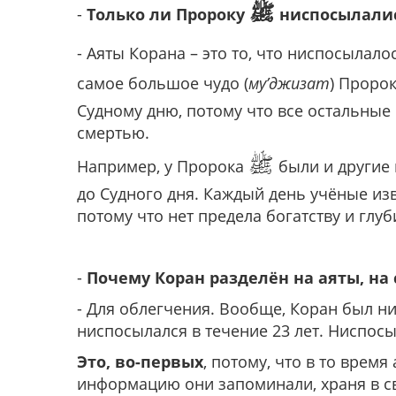
ﷺ
-
Только ли Пророку
ниспосылалис
- Аяты Корана – это то, что ниспосыла
самое большое чудо (
му’джизат
) Проро
Судному дню, потому что все остальные 
смертью.
ﷺ
Например, у Пророка
были и другие 
до Судного дня. Каждый день учёные из
потому что нет предела богатству и глуб
-
Почему Коран разделён на аяты, на
- Для облегчения. Вообще, Коран был н
ниспосылался в течение 23 лет. Ниспосыл
Это, во-первых
, потому, что в то врем
информацию они запоминали, храня в св