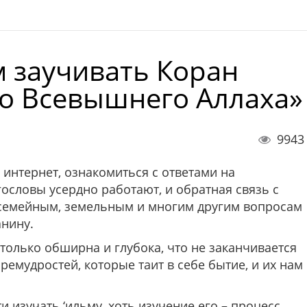
м заучивать Коран
удо Всевышнего Аллаха»
9943
 интернет, ознакомиться с ответами на
словы усердно работают, и обратная связь с
емейным, земельным и многим другим вопросам
анину.
столько обширна и глубока, что не заканчивается
ремудростей, которые таит в себе бытие, и их нам
 изучать ‘ильму, хоть изучение его – процесс