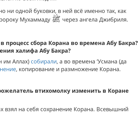
но ни одной буковки, в ней всё именно так, как
ﷺ
Пророку Мухаммаду
через ангела Джибриля.
в процесс сбора Корана во времена Абу Бакра?
ения халифа Абу Бакра?
н им Аллах)
собирали
, а во времена ‘Усмана (да
чнение
, копирование и размножение Корана.
брожелатель втихомолку изменить в Коране
ах взял на себя сохранение Корана. Всевышний