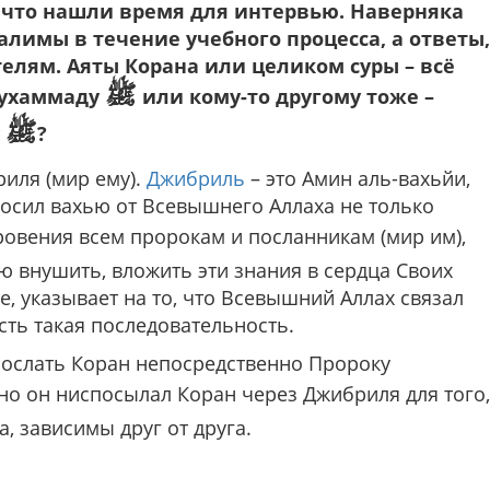
, что нашли время для интервью. Наверняка
лимы в течение учебного процесса, а ответы,
телям. Аяты Корана или целиком суры – всё
ﷺ
Мухаммаду
или кому-то другому тоже –
ﷺ
у
?
риля (мир ему).
Джибриль
– это Амин аль-вахьйи,
носил вахью от Всевышнего Аллаха не только
ровения всем пророкам и посланникам (мир им),
 внушить, вложить эти знания в сердца Своих
е, указывает на то, что Всевышний Аллах связал
сть такая последовательность.
послать Коран непосредственно Пророку
и, но он ниспосылал Коран через Джибриля для того,
, зависимы друг от друга.