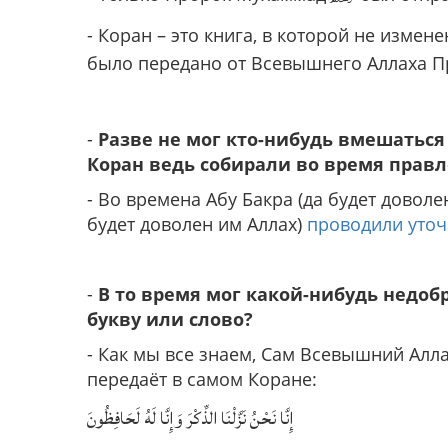
- Коран – это книга, в которой не измене
было передано от Всевышнего Аллаха 
-
Разве не мог кто-нибудь вмешаться 
Коран ведь собирали во время правл
- Во времена Абу Бакра (да будет доволе
будет доволен им Аллах)
проводили уто
-
В то время мог какой-нибудь недо
букву или слово?
- Как мы все знаем, Сам Всевышний Алл
передаёт в самом Коране:
إِنَّا نَحْنُ نَزَّلْنَا الذِّكْرَ وَإِنَّا لَهُ لَحَافِظُونَ