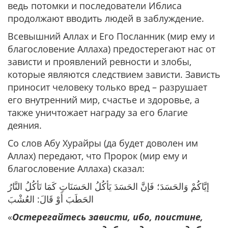
ведь потомки и последователи Иблиса
продолжают вводить людей в заблуждение.
Всевышний Аллах и Его Посланник (мир ему и
благословение Аллаха) предостерегают нас от
зависти и проявлений ревности и злобы,
которые являются следствием зависти. Зависть
приносит человеку только вред – разрушает
его внутренний мир, счастье и здоровье, а
также уничтожает награду за его благие
деяния.
Со слов Абу Хурайры (да будет доволен им
Аллах) передают, что Пророк (мир ему и
благословение Аллаха) сказал:
إيَّاكُمْ وَالحَسَدَ؛ فَإنَّ الحَسَدَ يَأكُلُ الحَسَنَاتِ كَمَا تَأكُلُ النَّارُ
الحَطَبَ أَوْ قَالَ: العُشْبَ
«
Остерегайтесь зависти, ибо, поистине,