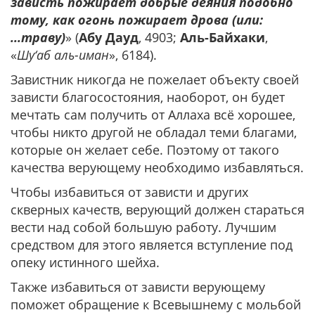
зависть пожирает добрые деяния подобно
тому, как огонь пожирает дрова (или:
...траву)
» (
Абу Дауд
, 4903;
Аль-Байхаки
,
«
Шу‘аб аль-иман
», 6184).
Завистник никогда не пожелает объекту своей
зависти благосостояния, наоборот, он будет
мечтать сам получить от Аллаха всё хорошее,
чтобы никто другой не обладал теми благами,
которые он желает себе. Поэтому от такого
качества верующему необходимо избавляться.
Чтобы избавиться от зависти и других
скверных качеств, верующий должен стараться
вести над собой большую работу. Лучшим
средством для этого является вступление под
опеку истинного шейха.
Также избавиться от зависти верующему
поможет обращение к Всевышнему с мольбой