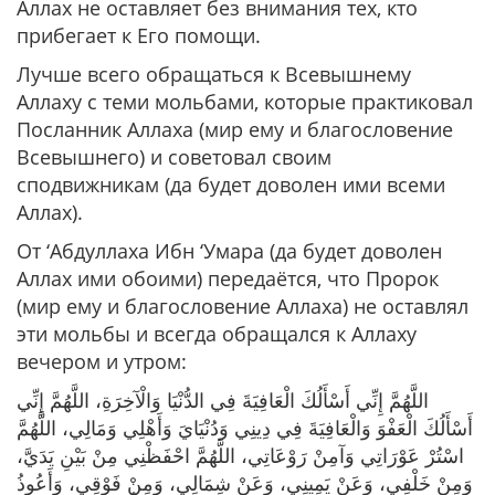
Аллах не оставляет без внимания тех, кто
прибегает к Его помощи.
Лучше всего обращаться к Всевышнему
Аллаху с теми мольбами, которые практиковал
Посланник Аллаха (мир ему и благословение
Всевышнего) и советовал своим
сподвижникам (да будет доволен ими всеми
Аллах).
От ‘Абдуллаха Ибн ‘Умара (да будет доволен
Аллах ими обоими) передаётся, что Пророк
(мир ему и благословение Аллаха) не оставлял
эти мольбы и всегда обращался к Аллаху
вечером и утром:
اللَّهُمَّ إِنِّي أَسْأَلُكَ الْعَافِيَةَ فِي الدُّنْيَا وَالْآخِرَةِ، اللَّهُمَّ إِنِّي
أَسْأَلُكَ الْعَفْوَ وَالْعَافِيَةَ فِي دِينِي وَدُنْيَايَ وَأَهْلِي وَمَالِي، اللَّهُمَّ
اسْتُرْ عَوْرَاتِي وَآمِنْ رَوْعَاتِي، اللَّهُمَّ احْفَظْنِي مِنْ بَيْنِ يَدَيَّ،
وَمِنْ خَلْفِي، وَعَنْ يَمِينِي، وَعَنْ شِمَالِي، وَمِنْ فَوْقِي، وَأَعُوذُ