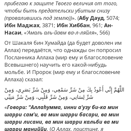
прибегаю к защите Твоего величия от того,
чтобы быть предательски убитым снизу
(провалившись под землю))
». (
Абу Дауд
, 5074;
Ибн Маджах
, 3871;
Ибн Хиббан
, 961;
Ан-
Насаи
, «
‘Амаль аль-йавм ва-л-ляйля
», 566)
От Шакаля бин Хумайда (да будет доволен им
Аллах) передаётся, что однажды он попросил
Посланника Аллаха (мир ему и благословение
Всевышнего) научить его какой-нибудь
мольбе. И Пророк (мир ему и благословение
Аллаха) сказал:
اللَّهُمَّ إِنِّي أَعُوذُ بِكَ مِنْ شَرِّ سَمْعِي، وَمِنْ شَرِّ بَصَرِي، وَمِنْ
شَرِّ لِسَانِي، وَمِنْ شَرِّ قَلْبِي، وَمِنْ شَرِّ مَنِيِّي
«
Говори: "Аллаhумма, инни а’узу би-ка мин
шарри сам’и, ва мин шарри басари, ва мин
шарри лисани, ва мин шарри кальби ва ми
шарри маниййи
. (
О Аллах, поистине, я