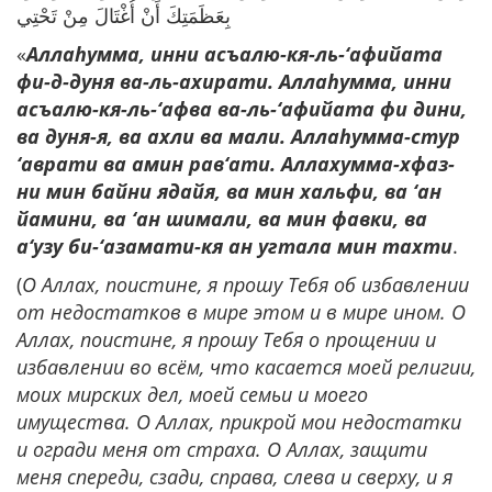
بِعَظَمَتِكَ أَنْ أُغْتَالَ مِنْ تَحْتِي
«
Аллаhумма, инни асъалю-кя-ль-‘афийата
фи-д-дуня ва-ль-ахирати. Аллаhумма, инни
асъалю-кя-ль-‘афва ва-ль-‘афийата фи дини,
ва дуня-я, ва ахли ва мали. Аллаhумма-стур
‘аврати ва амин рав‘ати. Аллахумма-хфаз-
ни мин байни ядайя, ва мин хальфи, ва ‘ан
йамини, ва ‘ан шимали, ва мин фавки, ва
а‘узу би-‘азамати-кя ан угтала мин тахти
.
(
О Аллах, поистине, я прошу Тебя об избавлении
от недостатков в мире этом и в мире ином. О
Аллах, поистине, я прошу Тебя о прощении и
избавлении во всём, что касается моей религии,
моих мирских дел, моей семьи и моего
имущества. О Аллах, прикрой мои недостатки
и огради меня от страха. О Аллах, защити
меня спереди, сзади, справа, слева и сверху, и я