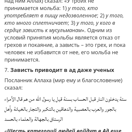
над ним Аллах) сказал: «У троих не
принимается мольба: 1)
у того, кто
употребляет в пищу недозволенное
; 2)
у того,
кто много сплетничает
; 3)
у того, у кого в
сердце зависть к мусульманам
». Одним из
условий принятия мольбы является отказ от
грехов и покаяние, а зависть – это грех, и пока
человек не избавится от нее, его мольба не
принимается.
7.
Зависть приводит в ад даже ученых
Посланник Аллаха (мир ему и благословение)
сказал:
ستة يدخلون النار قبل الحساب بسنة قيل يا رسول الله من هم قال الأمراء
بالجور والعرب بالعصبية والدهاقين بالتكبر والتجار بالخيانة وأهل
الرستاق بالجهالة والعلماء بالحسد
«
Шесть категорий людей войдут в Ад еще