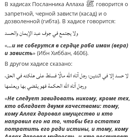
ﷺ
В хадисах Посланника Аллаха
говорится о
запретной, черной зависти (хасад) и о
дозволенной (гибта). В хадисе говорится:
ولا يجتمع في جوف عبد الإيمان والحسد
«
…и не соберутся в сердце раба иман (вера)
и зависть
» (Ибн Хиббан, 4606).
В другом хадисе сказано:
لا حسد إلا في اثنتين: رجل آتاه الله مالًا فسلط على هلكته في الحق،
ورجل آتاه الله الحكمة فهو يقضي بها ويعلمها
«
Не следует завидовать никому, кроме тех,
кто обладает двумя качествами: тому,
кому Аллах даровал имущество и кто
направил его на то, чтобы без остатка
потратить его ради истины, и тому, кому
Аллах даровал мудрость, и кто поступает