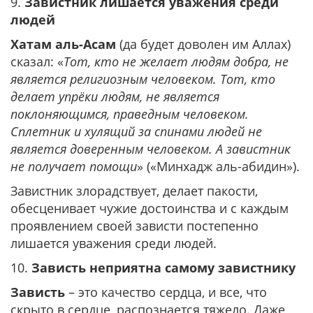
9.
Завистник лишается уважения среди
людей
Хатам аль-Асам
(да будет доволен им Аллах)
сказал: «
Тот, кто не желает людям добра, не
является религиозным человеком. Тот, кто
делает упрёки людям, не является
поклоняющимся, праведным человеком.
Сплетник и хулящий за спинами людей не
является доверенным человеком. А завистник
не получает помощи
» («Минхадж аль-абидин»).
Завистник злорадствует, делает пакости,
обесценивает чужие достоинства и с каждым
проявлением своей зависти постепенно
лишается уважения среди людей.
10.
Зависть неприятна самому завистнику
Зависть
– это качество сердца, и все, что
скрыто в сердце, распознается тяжело. Даже