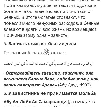
При этом малоимущие пытаются подражать
богатым, а богатые желают отличиться от
бедных. В итоге богатые страдают, что
понесли много ненужных расходов, а бедные
влезают в долги и всю жизнь их возмещают.
Причина этому одна – зависть.
5.
Зависть сжигает благие дела
ﷺ
Посланник Аллаха
сказал:
اياكم والحسد، فان الحسد يأكل الحسنات كما تأكل النار الحطب
«
Остерегайтесь зависти, воистину, она
пожирает благие дела, подобно тому, как
огонь пожирает дрова
» (Абу Дауд, 4903).
6.
У завистника не принимается мольба
Абу Ал-Ляйс Ас-Самарканди
(да смилуется