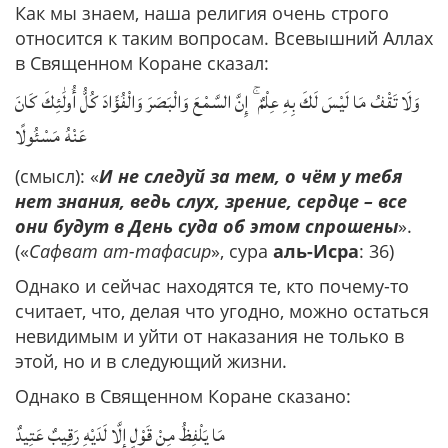
Как мы знаем, наша религия очень строго
относится к таким вопросам. Всевышний Аллах
в Священном Коране сказал:
وَلَا تَقْفُ مَا لَيْسَ لَكَ بِهِ عِلْمٌ ۚ إِنَّ السَّمْعَ وَالْبَصَرَ وَالْفُؤَادَ كُلُّ أُولَٰئِكَ كَانَ
عَنْهُ مَسْئُولًا
(смысл): «
И не следуй за тем, о чём у тебя
нет знания, ведь слух, зрение, сердце – все
они будут в День суда об этом спрошены
».
(«
Сафват ат-тафасир
», сура
аль-Исра
: 36)
Однако и сейчас находятся те, кто почему-то
считает, что, делая что угодно, можно остаться
невидимым и уйти от наказания не только в
этой, но и в следующий жизни.
Однако в Священном Коране сказано:
مَا يَلْفِظُ مِنْ قَوْلٍ إِلَّا لَدَيْهِ رَقِيبٌ عَتِيدٌ