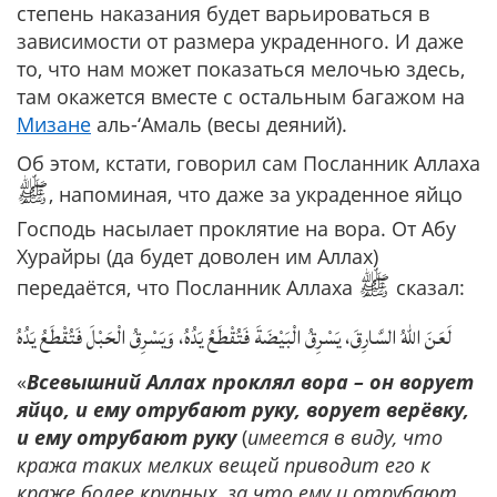
степень наказания будет варьироваться в
зависимости от размера украденного. И даже
то, что нам может показаться мелочью здесь,
там окажется вместе с остальным багажом на
Мизане
аль-‘Амаль (весы деяний).
Об этом, кстати, говорил сам Посланник Аллаха
ﷺ
, напоминая, что даже за украденное яйцо
Господь насылает проклятие на вора. От Абу
Хурайры (да будет доволен им Аллах)
ﷺ
передаётся, что Посланник Аллаха
сказал:
لَعَنَ اللهُ السَّارِقَ، يَسْرِقُ الْبَيْضَةَ فَتُقْطَعُ يَدُهُ، وَيَسْرِقُ الْحَبْلَ فَتُقْطَعُ يَدُهُ
«
Всевышний Аллах проклял вора – он ворует
яйцо, и ему отрубают руку, ворует верёвку,
и ему отрубают руку
(
имеется в виду, что
кража таких мелких вещей приводит его к
краже более крупных, за что ему и отрубают