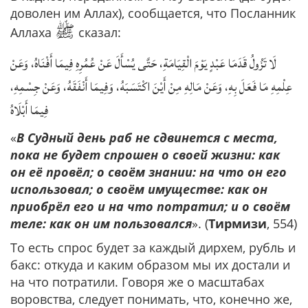
доволен им Аллах), сообщается, что Посланник
ﷺ
Аллаха
сказал:
لَا ‌تَزُولُ ‌قَدَمَا ‌عَبْدٍ ‌يَوْمَ ‌الْقِيَامَةِ، ‌حَتَّى ‌يُسْأَلَ ‌عَنْ ‌عُمُرِهِ فِيمَا أَفْنَاهُ، وَعَنْ
عِلْمِهِ مَا فَعَلَ بِهِ، وَعَنْ مَالِهِ مِنْ أَيْنَ اكْتَسَبَهُ، وَفِيمَا أَنْفَقَهُ، وَعَنْ جِسْمِهِ،
فِيمَا أَبْلَاهُ
«
В Судный день раб не сдвинется с места,
пока не будет спрошен о своей жизни: как
он её провёл; о своём знании: на что он его
использовал; о своём имуществе: как он
приобрёл его и на что потратил; и о своём
теле: как он им пользовался
». (
Тирмизи
, 554)
То есть спрос будет за каждый дирхем, рубль и
бакс: откуда и каким образом мы их достали и
на что потратили. Говоря же о масштабах
воровства, следует понимать, что, конечно же,