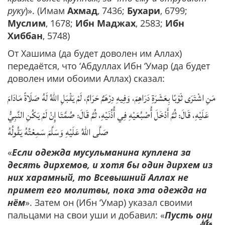
руку
)». (Имам
Ахмад
, 7436;
Бухари
, 6799;
Муслим
, 1678;
Ибн Маджах
, 2583;
Ибн
Хиббан
, 5748)
От Хашима (да будет доволен им Аллах)
передаётся, что ‘Абдуллах Ибн ‘Умар (да будет
доволен ими обоими Аллах) сказал:
مَنِ اشْتَرَى ثَوْبًا بِعَشَرَةِ دَرَاهِمَ، وَفِيهِ دِرْهَمٌ حَرَامٌ، لَمْ يَقْبَلِ اللهُ لَهُ صَلَاةً مَادَامَ
عَلَيْهِ، قَالَ: ثُمَّ أَدْخَلَ أُصْبُعَيْهِ فِي أُذُنَيْهِ، ثُمَّ قَالَ: صُمَّتَا إِنْ لَمْ يَكُنِ النَّبِيُّ
صَلَّى اللهُ عَلَيْهِ وَسَلَّمَ سَمِعْتُهُ يَقُولُهُ
«
Если одежда мусульманина куплена за
десять дирхемов, и хотя бы один дирхем из
них харамный, то Всевышний Аллах не
примет его молитвы, пока эта одежда на
нём
». Затем он (Ибн ‘Умар) указал своими
пальцами на свои уши и добавил: «
Пусть они