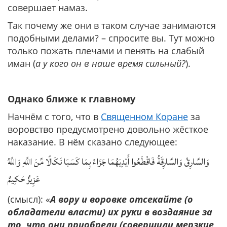
совершает намаз.
Так почему же они в таком случае занимаются
подобными делами? – спросите вы. Тут можно
только пожать плечами и пенять на слабый
иман (
а у кого он в наше время сильный?
).
Однако ближе к главному
Начнём с того, что в
Священном Коране
за
воровство предусмотрено довольно жёсткое
наказание. В нём сказано следующее:
وَالسَّارِقُ وَالسَّارِقَةُ فَاقْطَعُوا أَيْدِيَهُمَا جَزَاءً بِمَا كَسَبَا نَكَالًا مِّنَ اللَّهِ وَاللَّهُ
عَزِيزٌ حَكِيمٌ
(смысл): «
А вору и воровке отсекайте (о
обладатели власти) их руки в воздаяние за
то, что они приобрели (совершили мерзкие