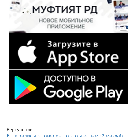
Вероучение
Если хадис достоверен, то это и есть мой мазхаб