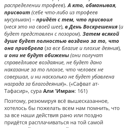
распределении трофеев
).
А кто, обманывая,
присвоит
(себе что-либо из трофеев
мусульман
) –
придёт с тем, что присвоил
(
неся это на своей шее
),
в День Воскрешения
(
и
будет представлен с позором
).
Затем всякой
душе будет полностью воздано за то, что
она приобрела
(
за все благие и плохие деяния
),
и они не будут обижены
(они получат
справедливое воздаяние, не будет дано
наказание за то плохое, что человек не
совершал, и ни насколько не будет убавлена
награда за благодеяния
)». («Сафват ат-
Тафасир», сура
Али ‘Имран
: 161)
Поэтому, резюмируя всё вышесказанное,
хотелось бы пожелать всем нам помнить, что
за все наши действия рано или поздно
придётся расплачиваться на той самой