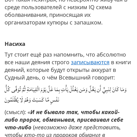
среде пользователей с низким IQ схема
оболванивания, приносящая их
организаторам купюры с запашком.
Насиха
Тут стоит ещё раз напомнить, что абсолютно
все наши деяния строго
записываются
в книги
деяний, которые будут открыты аккурат в
Судный день, о чём Всевышний говорит:
وَمَا كَانَ لِنَبِيٍّ أَن يَغُلَّ وَمَن يَغْلُلْ يَأْتِ بِمَا غَلَّ يَوْمَ الْقِيَامَةِ ثُمَّ تُوَفَّى كُلُّ
نَفْسٍ مَّا كَسَبَتْ وَهُمْ لَا يُظْلَمُونَ
(смысл): «
И не бывало так, чтобы какой-
либо пророк, обманывая, присваивал себе
что-либо
(
невозможно даже представить,
чтобы кто-то из пророков обманул в