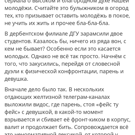
сериала о высоком и благородном духе нашей
молодёжи. Считайте это булыжником в огород
тех, кто призывает оставить молодёжь в покое,
не учить их жить и прочее бла-бла-бла.
В дербентском филиале ДГУ зарамсили двое
студентов. Казалось бы, ничего из ряда вон, с
кем не бывает? Особенно если это касается
молодых. Однако не всё так просто. Начнём с
того, что закусились, перейдя от словесной
дуэли к физической конфронтации, парень и
девушка.
Вначале дело было так. В нескольких
отдающих желтизной телеграм-каналах
выложили видос, где парень, стоя «фейс ту
фейс» с девушкой, в какой-то момент
взрывается и сбивает её фронт-киком в корпус,
валит и продолжает бить. Сопровождается всё
это ненормативной лексикой, от которой у