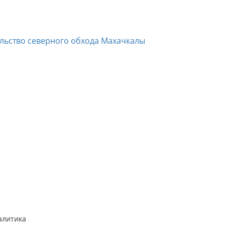
ельство северного обхода Махачкалы
алитика