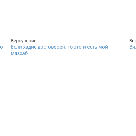
Вероучение
Ве
то
Если хадис достоверен, то это и есть мой
Вя
мазхаб