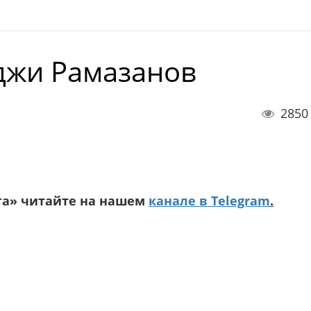
джи Рамазанов
2850
га» читайте на нашем
канале в Telegram
.