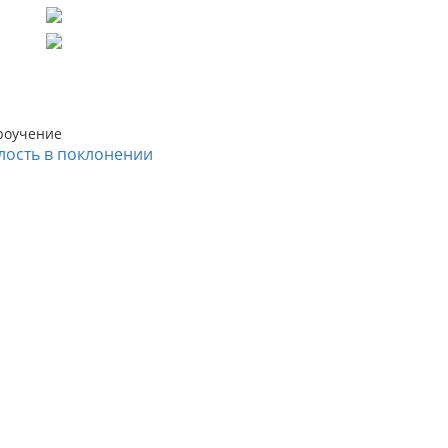
роучение
лость в поклонении