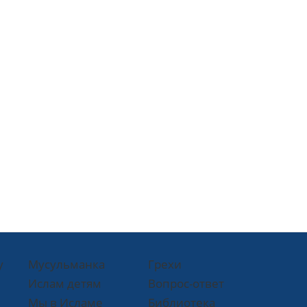
у
Мусульманка
Грехи
Ислам детям
Вопрос-ответ
Мы в Исламе
Библиотека