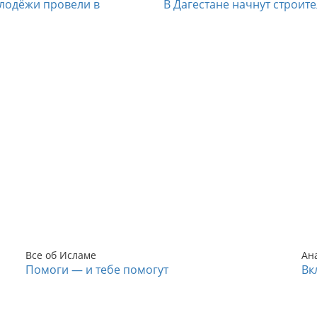
лодёжи провели в
В Дагестане начнут строит
Все об Исламе
Ан
Помоги — и тебе помогут
Вк