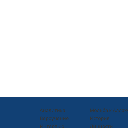
Аналитика
Мольба к Аллах
Вероучение
История
Интервью
Личности