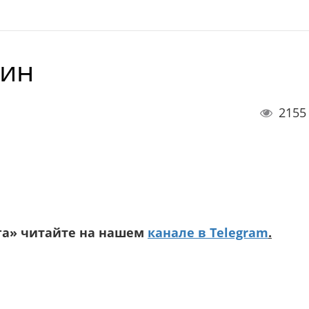
дин
2155
га» читайте на нашем
канале в Telegram
.