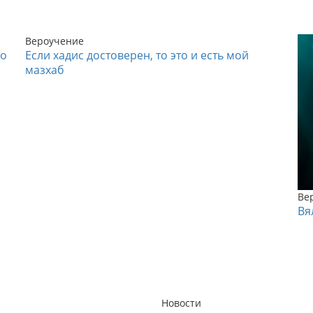
Вероучение
то
Если хадис достоверен, то это и есть мой
мазхаб
Ве
Вя
Новости