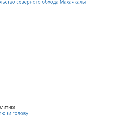
ельство северного обхода Махачкалы
алитика
лючи голову