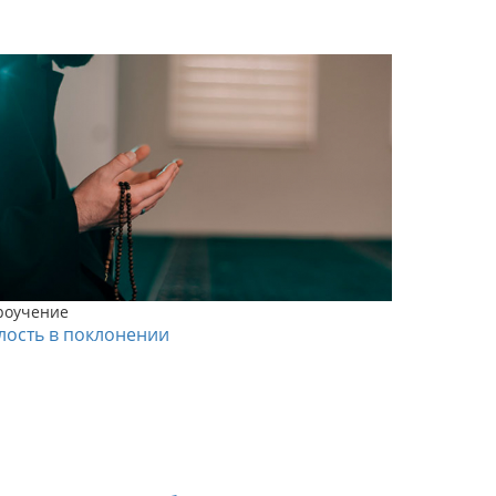
роучение
лость в поклонении