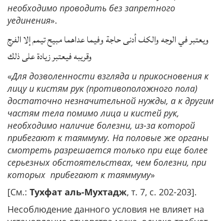
необходимо проводить без запретного
уединения
».
ويعتبر في الوجه والكف أدنى حاجة وفيما عداهما مبيح تيمم إلا الفرج
وقريبه فيعتبر زيادة على ذلك
«
Для дозволенности взгляда и прикосновения к
лицу и кистям рук (противоположного пола)
достаточно незначительной нужды, а к другим
частям тела помимо лица и кистей рук,
необходимо наличие болезни, из-за которой
прибегают к таяммуму. На половые же органы
смотреть разрешается только при еще более
серьезных обстоятельствах, чем болезни, при
которых прибегают к таяммуму
»
[См.:
Тухфат аль-Мухтадж
, т. 7, с. 202-203].
Несоблюдение данного условия не влияет на