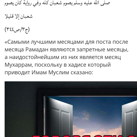
صلى الله عليه وسلم يصوم شعبان كله وفي رواية كان يصوم
شعبان إلا قليلا
ج٣/ص٣٤٤
(
)
«Самыми лучшими месяцами для поста после
месяца Рамадан являются запретные месяцы,
а наидостойнейшим из них является месяц
Мухаррам, поскольку в хадисе который
приводит Имам Муслим сказано: