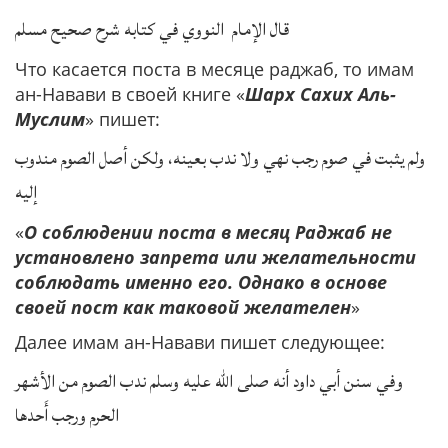
قال الإمام النووي في كتابه شرح صحيح مسلم
Что касается поста в месяце раджаб, то имам
ан-Навави в своей книге «
Шарх Сахих Аль-
Муслим
» пишет:
ولم يثبت في صوم رجب نهي ولا ندب بعينه، ولكن أصل الصوم مندوب
إليه
«
О соблюдении поста в месяц Раджаб не
установлено запрета или желательности
соблюдать именно его. Однако в основе
своей пост как таковой желателен
»
Далее имам ан-Навави пишет следующее:
وفي سنن أبي داود أنه صلى الله عليه وسلم ندب الصوم من الأشهر
الحرم ورجب أَحدها