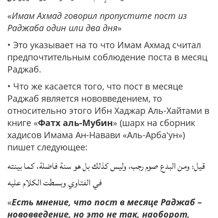
«
Имам Ахмад говорил пропустите пост из
Раджаба один или два дня
»
• Это указывает на то что Имам Ахмад считал
предпочтительным соблюдение поста в месяц
Раджаб.
• Что же касается того, что пост в месяце
Раджаб является нововведением, то
относительно этого Ибн Хаджар Аль-Хайтами в
книге «
Фатх аль-Мубин
» (шарх на сборник
хадисов Имама Ан-Навави «Аль-Арбаʻун»)
пишет следующее:
قيل: ومن البدع صوم رجب، وليس كذلك بل هو سنة فاضلة، كما بينته
في الفتاوي وبسطت الكلام عليه
«
Есть мнение, что пост в месяце Раджаб –
нововведение, но это не так, наоборот,