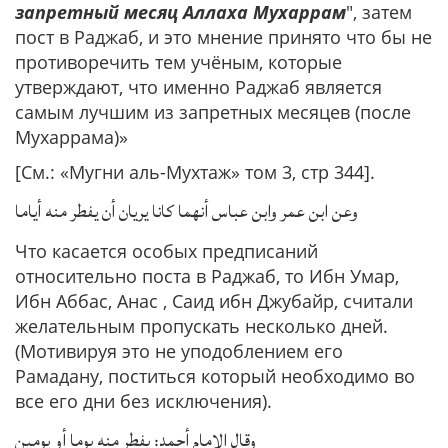
запретный месяц Аллаха Мухаррам
", затем
пост в Раджаб, и это мнение принято что бы не
противоречить тем учёным, которые
утверждают, что именно Раджаб является
самым лучшим из запретных месяцев (после
Мухаррама)»
[См.: «Мугни аль-Мухтаж» том 3, стр 344].
وعن ابن عمر وابن عباس أنهما كانا يريان أن يفطر منه أياما
Что касается особых предписаний
относительно поста в Раджаб, то Ибн Умар,
Ибн Аббас, Анас , Саид ибн Джубайр, считали
желательным пропускать несколько дней.
(Мотивируя это не уподоблением его
Рамадану, поститься который необходимо во
все его дни без исключения).
وقال الإمام أحمد: يفطر منه يوما أو يومين