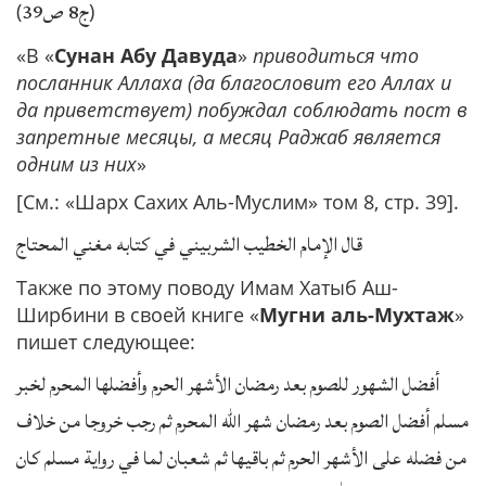
ج8 ص39
(
)
«В «
Сунан Абу Давуда
»
приводиться что
посланник Аллаха (да благословит его Аллах и
да приветствует) побуждал соблюдать пост в
запретные месяцы, а месяц Раджаб является
одним из них
»
[См.: «Шарх Сахих Аль-Муслим» том 8, стр. 39].
قال الإمام الخطيب الشربيني في كتابه مغني المحتاج
Также по этому поводу Имам Хатыб Аш-
Ширбини в своей книге «
Мугни аль-Мухтаж
»
пишет следующее:
أفضل الشهور للصوم بعد رمضان الأشهر الحرم وأفضلها المحرم لخبر
مسلم أفضل الصوم بعد رمضان شهر الله المحرم ثم رجب خروجا من خلاف
من فضله على الأشهر الحرم ثم باقيها ثم شعبان لما في رواية مسلم كان