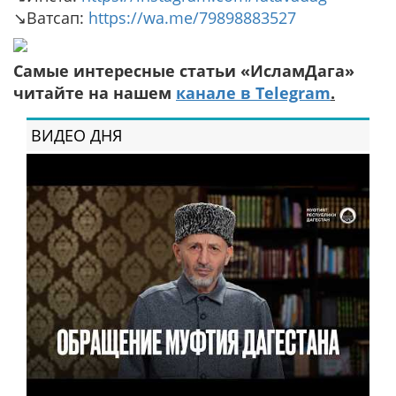
↘️Ватсап:
https://wa.me/79898883527
Самые интересные статьи «ИсламДага»
читайте на нашем
канале в Telegram
.
ВИДЕО ДНЯ