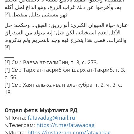
به، وأخرجوا عن ذلك غراب الزرع، وهو الداع لحل أكله
فهو مستثنى بدليل منفصل.[²]
عبارة حياة الحيوان الكبرى: أبو زريق: القيق... وحكمه: حل
الأكل لعدم استخباثه، لكن قيل: إنه متولد من الشقراق
والغراب، فعلى هذا يتخرج فيه وجه بالتحريم ولم يذكروه.
[³]
____
[¹] См.: Равза ат-талибин, т. 3, с. 273.
[²] См.: Тарх ат-тасриб фи шарх ат-Такриб, т. 3,
с. 56.
[³] См.: Хаят аль-хаяван аль-кубра, т. 2, ч. 3, с.
18.
Отдел фетв Муфтията РД
↘️Почта:
fatavadag@mail.ru
↘️Телеграм:
https://t.me/fatawadag
↘️Инста:
https://instagram.com/fatavadag