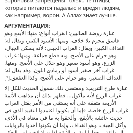
вороновых запрещены только те птицы,
которые питаются падалью и вредят людям,
как например, ворон. А Аллах знает лучше.
АРГУМЕНТАЦИЯ:
عبارة روضة الطالبين: الغراب أنواع: منها: الأبقع وهو
فاسق محرم بلا خلاف، ومنها: الأسود الكبير، ويقال له:
الغداف الكبير، ويقال: الغراب الجبلي؛ لأنه يسكن الجبال،
وهو حرام على الأصح، وبه قطع جماعة. ومنها: غراب
الزرع، وهو أسود صغير وهو حلال على الأصح. ومنها:
غراب آخر صغير أسود أو رمادي اللون. وقد يقال له:
الغداف الصغير، وهو حرام على الأصح، وكذا العقعق.[¹]
عبارة طرح التثريب: ومقتضى ذلك شمول الحديث للكل إلا
غراب الزرع لأنه مأكول... فظهر بذلك أن مذاهب الأئمة
الأربعة متفقة على أنه يستثنى من الأمر بقتل الغراب
غراب الزرع خاصة، فإما أن يكونوا اعتمدوا التقييد الذي في
حديث عائشة بالأبقع، وألحقوا به ما في معناه في الأذى،
وأكل الجيف، وهو الغداف، وإما أن يكونوا أخذوا بالروايات
المطلقة، وجعلوا التقييد بالأبقع لغلبته لا لاختصاص الحكم