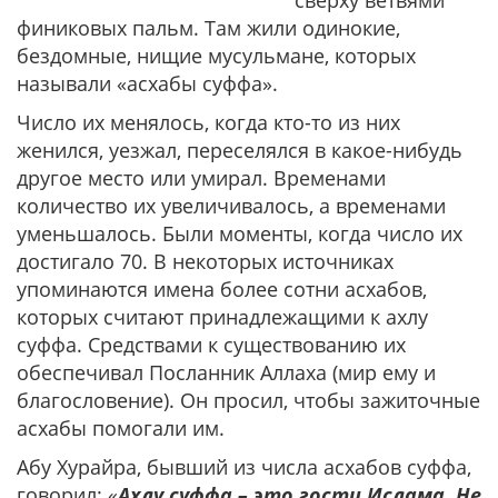
сверху ветвями
финиковых пальм. Там жили одинокие,
бездомные, нищие мусульмане, которых
называли «асхабы суффа».
Число их менялось, когда кто-то из них
женился, уезжал, переселялся в какое-нибудь
другое место или умирал. Временами
количество их увеличивалось, а временами
уменьшалось. Были моменты, когда число их
достигало 70. В некоторых источниках
упоминаются имена более сотни асхабов,
которых считают принадлежащими к ахлу
суффа. Средствами к существованию их
обеспечивал Посланник Аллаха (мир ему и
благословение). Он просил, чтобы зажиточные
асхабы помогали им.
Абу Хурайра, бывший из числа асхабов суффа,
говорил: «
Ахлу суффа – это гости Ислама. Не