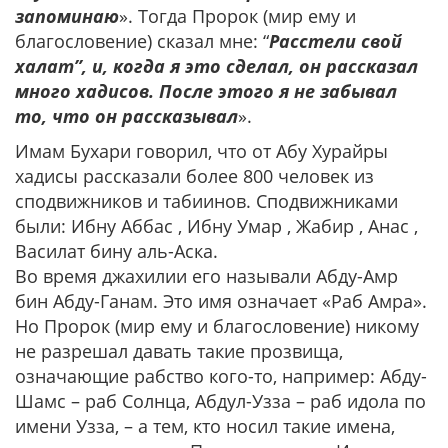
запоминаю
». Тогда Пророк (мир ему и
благословение) сказал мне: “
Расстели свой
халат”, и, когда я это сделал, он рассказал
много хадисов. После этого я не забывал
то, что он рассказывал
».
Имам Бухари говорил, что от Абу Хурайры
хадисы рассказали более 800 человек из
сподвижников и табиинов. Сподвижниками
были: Ибну Аббас , Ибну Умар , Жабир , Анас ,
Василат бину аль-Аска.
Во время джахилии его называли Абду-Амр
бин Абду-Ганам. Это имя означает «Раб Амра».
Но Пророк (мир ему и благословение) никому
не разрешал давать такие прозвища,
означающие рабство кого-то, например: Абду-
Шамс – раб Солнца, Абдул-Узза – раб идола по
имени Узза, – а тем, кто носил такие имена,