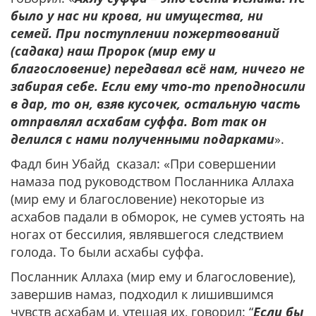
было у нас ни крова, ни имущества, ни
семей. При поступлении пожертвований
(садака) наш Пророк (мир ему и
благословение) передавал всё нам, ничего не
забирая себе. Если ему что-то преподносили
в дар, то он, взяв кусочек, остальную часть
отправлял асхабам суффа. Вот так он
делился с нами полученными подарками
».
Фадл бин Убайд сказал: «При совершении
намаза под руководством Посланника Аллаха
(мир ему и благословение) некоторые из
асхабов падали в обморок, не сумев устоять на
ногах от бессилия, являвшегося следствием
голода. То были асхабы суффа.
Посланник Аллаха (мир ему и благословение),
завершив намаз, подходил к лишившимся
чувств асхабам и, утешая их, говорил: “
Если бы