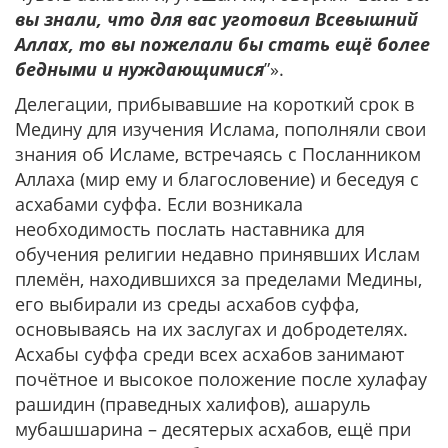
вы знали, что для вас уготовил Всевышний
Аллах, то вы пожелали бы стать ещё более
бедными и нуждающимися
”».
Делегации, прибывавшие на короткий срок в
Медину для изучения Ислама, пополняли свои
знания об Исламе, встречаясь с Посланником
Аллаха (мир ему и благословение) и беседуя с
асхабами суффа. Если возникала
необходимость послать наставника для
обучения религии недавно принявших Ислам
племён, находившихся за пределами Медины,
его выбирали из среды асхабов суффа,
основываясь на их заслугах и добродетелях.
Асхабы суффа среди всех асхабов занимают
почётное и высокое положение после хулафау
рашидин (праведных халифов), ашаруль
мубашшарина – десятерых асхабов, ещё при