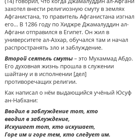
(14) говорил, что когда Джамалуддин ал-Афгани
захотел внести религиозную смуту в землях
Афганистана, то правитель Афганистана изгнал
его… В 1286 году по Хиджре Джамалуддин ал-
Афгани отправился в Египет. Он жил в
университете ал-Азхар, обучался там и начал
распространять зло и заблуждение.
Второй сеятель смуты
– это Мухаммад Абдо.
Его духовная жизнь прошла в служении
шайтану и в исполнении [дел]
противоречащих религии.
Как написал о нём выдающийся учёный Юсуф
ан-Набхани:
Вводил в заблуждение тот, кто
вводил в заблуждение,
Искушает тот, кто искушает,
Горе им и горе тем, кто следует им.