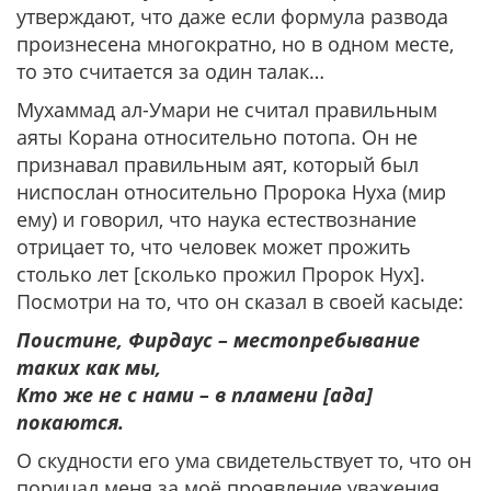
утверждают, что даже если формула развода
произнесена многократно, но в одном месте,
то это считается за один талак…
Мухаммад ал-Умари не считал правильным
аяты Корана относительно потопа. Он не
признавал правильным аят, который был
ниспослан относительно Пророка Нуха (мир
ему) и говорил, что наука естествознание
отрицает то, что человек может прожить
столько лет [сколько прожил Пророк Нух].
Посмотри на то, что он сказал в своей касыде:
Поистине, Фирдаус – местопребывание
таких как мы,
Кто же не с нами – в пламени [ада]
покаются.
О скудности его ума свидетельствует то, что он
порицал меня за моё проявление уважения