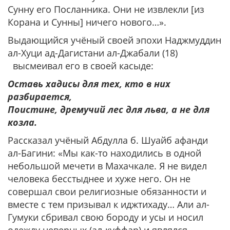
Сунну его Посланника. Они не извлекли [из
Корана и Сунны] ничего нового…».
Выдающийся учёный своей эпохи Наджмуддин
ал-Хуци ад-Дагистани ал-Джабали (18)
высмеивал его в своей касыде:
Оставь хадисы для тех, кто в них
разбирается,
Поистине, дремучий лес для льва, а не для
козла.
Рассказал учёный Абдулла б. Шуайб афанди
ал-Багини: «Мы как-то находились в одной
небольшой мечети в Махачкале. Я не видел
человека бесстыднее и хуже него. Он не
совершал свои религиозные обязанности и
вместе с тем призывал к иджтихаду… Али ал-
Гумуки сбривал свою бороду и усы и носил