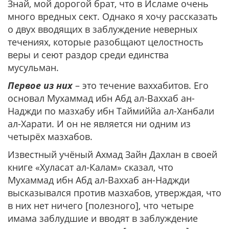
Знай, мой дорогой брат, что в Исламе очень
много вредных сект. Однако я хочу рассказать
о двух вводящих в заблуждение неверных
течениях, которые разобщают целостность
веры и сеют раздор среди единства
мусульман.
Первое из них
– это течение ваххабитов. Его
основал Мухаммад ибн Абд ал-Ваххаб ан-
Наджди по мазхабу ибн Таймиййа ал-Ханбали
ал-Харати. И он не является ни одним из
четырёх мазхабов.
Известный учёный Ахмад Зайн Дахлан в своей
книге «Хуласат ал-Калам» сказал, что
Мухаммад ибн Абд ал-Ваххаб ан-Наджди
высказывался против мазхабов, утверждая, что
в них нет ничего [полезного], что четыре
имама заблудшие и вводят в заблуждение