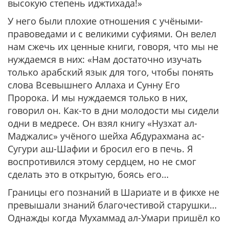
высокую степень иджтихада!»
У него были плохие отношения с учёными-
правоведами и с великими суфиями. Он велел
нам сжечь их ценные книги, говоря, что мы не
нуждаемся в них: «Нам достаточно изучать
только арабский язык для того, чтобы понять
слова Всевышнего Аллаха и Сунну Его
Пророка. И мы нуждаемся только в них,
говорил он. Как-то в дни молодости мы сидели
одни в медресе. Он взял книгу «Нузхат ал-
Маджалис» учёного шейха Абдурахмана ас-
Сугури аш-Шафии и бросил его в печь. Я
воспротивился этому сердцем, но не смог
сделать это в открытую, боясь его…
Границы его познаний в Шариате и в фикхе не
превышали знаний благочестивой старушки…
Однажды когда Мухаммад ал-Умари пришёл ко