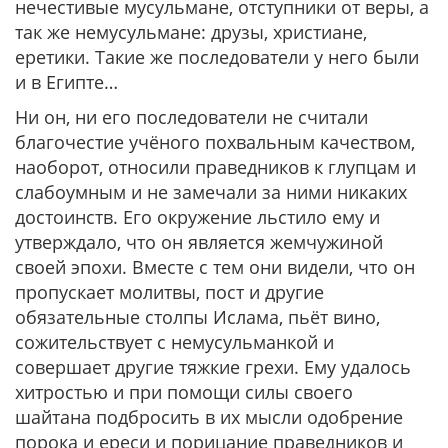
нечестивые мусульмане, отступники от веры, а
так же немусульмане: друзы, христиане,
еретики. Такие же последователи у него были
и в Египте…
Ни он, ни его последователи не считали
благочестие учёного похвальным качеством,
наоборот, относили праведников к глупцам и
слабоумным и не замечали за ними никаких
достоинств. Его окружение льстило ему и
утверждало, что он является жемчужиной
своей эпохи. Вместе с тем они видели, что он
пропускает молитвы, пост и другие
обязательные столпы Ислама, пьёт вино,
сожительствует с немусульманкой и
совершает другие тяжкие грехи. Ему удалось
хитростью и при помощи силы своего
шайтана подбросить в их мысли одобрение
порока и ереси и порицание праведников и