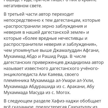
негативном свете.
В третьей части автор переходит
непосредственно к тем дагестанцам, которые
«распространили зерно заблуждения и
неверия в нашей дагестанской земле» и
которые «более вредные нечестивцы и
распространители неверия и заблуждения»,
чем упомянутые выше Джамалуддин Афгани,
Мухаммад Абдо и Рашид Рида. В числе
дагестанских приверженцев джадидизма автор
называет известного дагестанского учёного-
энциклопедиста Али Каяева, своего
племянника Мухаммада ал-Умари ал-Ухли,
Мухаммада Абдурашида из с. Аракани, Абу
Мухаммада Масуда из с. Могох.
В следующем разделе Хафиз-хаджи обобщает
всё сказанное, предостерегая Сахратуллу из