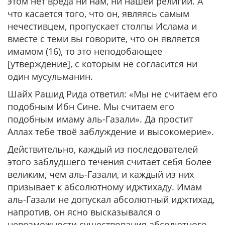
этом нет вреда ни нам, ни нашей религии. А
что касается того, что он, являясь самым
нечестивцем, пропускает столпы Ислама и
вместе с теми вы говорите, что он является
имамом (16), то это неподобающее
[утверждение], с которым не согласится ни
один мусульманин.
Шайх Рашид Рида ответил: «Мы не считаем его
подобным Ибн Сине. Мы считаем его
подобным имаму аль-Газали». Да простит
Аллах тебе твоё заблуждение и высокомерие».
Действительно, каждый из последователей
этого заблудшего течения считает себя более
великим, чем аль-Газали, и каждый из них
призывает к абсолютному иджтихаду. Имам
аль-Газали не допускал абсолютный иджтихад,
напротив, он ясно высказывался о
невозможности существования абсолютного