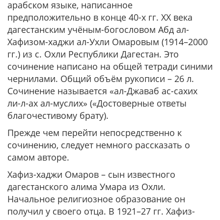
арабском языке, написанное
предположительно в конце 40-х гг. ХХ века
дагестанским учёным-богословом Абд ал-
Хафизом-хаджи ал-Ухли Омаровым (1914–2000
гг.) из с. Охли Республики Дагестан. Это
сочинение написано на общей тетради синими
чернилами. Общий объём рукописи – 26 л.
Сочинение называется «ал-Джаваб ас-сахих
ли-л-ах ал-муслих» («Достоверные ответы
благочестивому брату).
Прежде чем перейти непосредственно к
сочинению, следует немного рассказать о
самом авторе.
Хафиз-хаджи Омаров – сын известного
дагестанского алима Умара из Охли.
Начальное религиозное образование он
получил у своего отца. В 1921–27 гг. Хафиз-