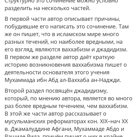
Структурно это сочинение можно условно
разделить на несколько частей.
В первой части автор описывает причины,
побудившие его написать это сочинение. Там
же он пишет, что в исламском мире много
разных течений, но наиболее вредными, на
его взгляд, являются ваххабизм и джадидизм.
В первом же разделе автор даёт краткую
историю возникновения ваххабизма пишет о
деятельности основателя этого учения
Мухаммада ибн Абд ал-Ваххаба ан-Наджди.
Второй раздел посвящён джадидизму,
который, по мнению автора, является во много
раз более вредным течением, чем ваххабизм.
В этой же части автор рассказывает о
мусульманских реформаторах кон. XIX–нач ХХ
в. Джамалуддине Афгани, Мухаммаде Абдо и
Рашиде Рида, причём пишет о них в крайне