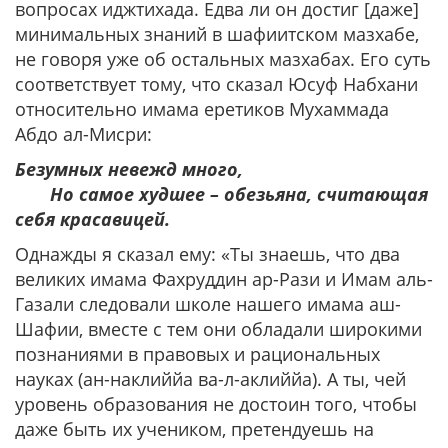
вопросах иджтихада. Едва ли он достиг [даже]
минимальных знаний в шафиитском мазхабе,
не говоря уже об остальных мазхабах. Его суть
соответствует тому, что сказал Юсуф Набхани
относительно имама еретиков Мухаммада
Абдо ал-Мисри:
Безумных невежд много,
Но самое худшее – обезьяна, считающая
себя красавицей.
Однажды я сказал ему: «Ты знаешь, что два
великих имама Фахруддин ар-Рази и Имам аль-
Газали следовали школе нашего имама аш-
Шафии, вместе с тем они обладали широкими
познаниями в правовых и рациональных
науках (ан-наклиййа ва-л-аклиййа). А ты, чей
уровень образования не достоин того, чтобы
даже быть их учеником, претендуешь на