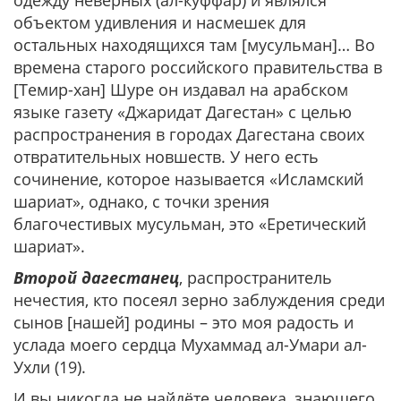
одежду неверных (ал-куффар) и являлся
объектом удивления и насмешек для
остальных находящихся там [мусульман]… Во
времена старого российского правительства в
[Темир-хан] Шуре он издавал на арабском
языке газету «Джаридат Дагестан» с целью
распространения в городах Дагестана своих
отвратительных новшеств. У него есть
сочинение, которое называется «Исламский
шариат», однако, с точки зрения
благочестивых мусульман, это «Еретический
шариат».
Второй дагестанец
, распространитель
нечестия, кто посеял зерно заблуждения среди
сынов [нашей] родины – это моя радость и
услада моего сердца Мухаммад ал-Умари ал-
Ухли (19).
И вы никогда не найдёте человека, знающего