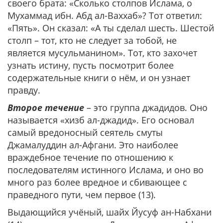
своего брата: «Сколько столпов Ислама, о
Мухаммад ибн. Абд ал-Ваххаб»? Тот ответил:
«Пять». Он сказал: «А ты сделал шесть. Шестой
столп – тот, кто не следует за тобой, не
является мусульманином». Тот, кто захочет
узнать истину, пусть посмотрит более
содержательные книги о нём, и он узнает
правду.
Второе течение
– это группа джадидов. Оно
называется «хизб ал-джадид». Его основал
самый вредоносный сеятель смуты
Джамалуддин ал-Афгани. Это наиболее
враждебное течение по отношению к
последователям истинного Ислама, и оно во
много раз более вредное и сбивающее с
праведного пути, чем первое (13).
Выдающийся учёный, шайх Йусуф ан-Набхани