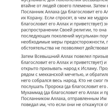
втайне от людей своего племени. Затем
Посланник Аллаха (да благословит его Ал
их Корану. Если спросят, в чем же мудро
благословит его Аллах и приветствует) 
распространении Своей религии, то она
последующих поколений мусульман поу
необходимые меры предосторожности, п
обстоятельства не позволяют действова
Затем Всевышний Аллах повелел призыва
благословит его Аллах и приветствует) 
открыто призывать народ к Исламу. Про
рядом с мекканской мечетью, и обратилс
него собрался весь народ. Кто не смог п
послушать Пророка (да благословит его А
Мухаммад (да благословит его Аллах и пр
Посланником Аллаха, отправленным Им 
поведал им, что если они не откажутся 