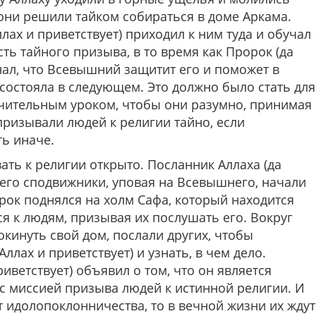
 они решили тайком собираться в доме Аркама.
лах и приветствует) приходил к ним туда и обучал
сть тайного призыва, в то время как Пророк (да
знал, что Всевышний защитит его и поможет в
 состояла в следующем. Это должно было стать для
чительным уроком, чтобы они разумно, принимая
ризывали людей к религии тайно, если
ть иначе.
ть к религии открыто. Посланник Аллаха (да
и его сподвижники, уповая на Всевышнего, начали
рок поднялся на холм Сафа, который находится
я к людям, призывая их послушать его. Вокруг
окинуть свой дом, послали других, чтобы
ллах и приветствует) и узнать, в чем дело.
иветствует) объявил о том, что он является
с миссией призыва людей к истинной религии. И
от идолопоклонничества, то в вечной жизни их ждут