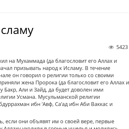
Исламу
5423
ил на Мухаммада (да благословит его Аллах и
начал призывать народ к Исламу. В течение
чале он говорил о религии только со своими
иняли жена Пророка (да благословит его Аллах и
 Бакр, Али и Зайд, да будет доволен ими
елигии Усмана. Мусульманской религии
бдуррахман ибн ‘Авф, Са‘ад ибн Аби Ваккас и
ь, если они объявят им о своей вере, первые
 Аллаху уходили в горные ущелья и молились