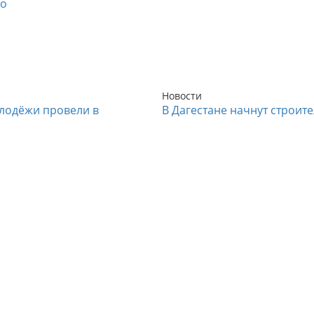
то
Новости
лодёжи провели в
В Дагестане начнут строит