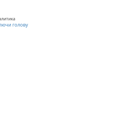
алитика
лючи голову