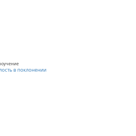
роучение
лость в поклонении