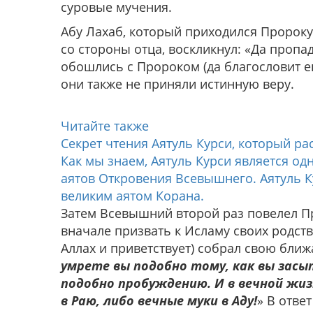
суровые мучения.
Абу Лахаб, который приходился Пророку 
со стороны отца, воскликнул: «Да пропад
обошлись с Пророком (да благословит ег
они также не приняли истинную веру.
Читайте также
Секрет чтения Аятуль Курси, который р
Как мы знаем, Аятуль Курси является о
аятов Откровения Всевышнего. Аятуль К
великим аятом Корана.
Затем Всевышний второй раз повелел Про
вначале призвать к Исламу своих родств
Аллах и приветствует) собрал свою ближ
умрете вы подобно тому, как вы засы
подобно пробуждению. И в вечной жи
в Раю, либо вечные муки в Аду!
» В отве