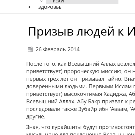
ГРЕХИ
ЗДОРОВЬЕ
Призыв людей к 
26 Февраль 2014
После того, как Всевышний Аллах возлож
приветствует) пророческую миссию, он 
первых трех лет он призывал тайно. Вна
доверенными людьми. Первыми Ислам пр
приветствует) высокочтимая Хадиджа, Абу
Всевышний Аллах. Абу Бакр призвал к р
последовали также Зубайр ибн ‘Аввам, ‘А
другие.
Зная, что курайшиты будут противостоят
мусульмане для поклонения Всевышнему