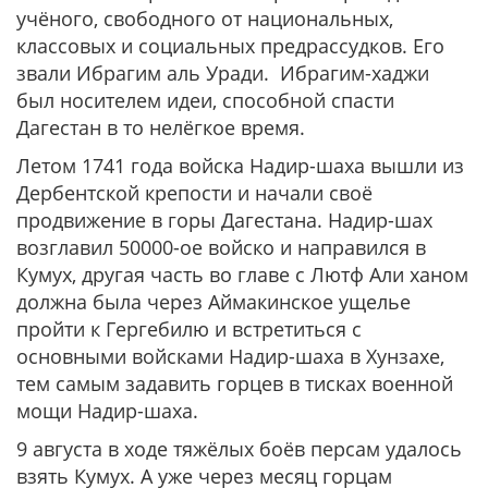
учёного, свободного от национальных,
классовых и социальных предрассудков. Его
звали Ибрагим аль Уради. Ибрагим-хаджи
был носителем идеи, способной спасти
Дагестан в то нелёгкое время.
Летом 1741 года войска Надир-шаха вышли из
Дербентской крепости и начали своё
продвижение в горы Дагестана. Надир-шах
возглавил 50000-ое войско и направился в
Кумух, другая часть во главе с Лютф Али ханом
должна была через Аймакинское ущелье
пройти к Гергебилю и встретиться с
основными войсками Надир-шаха в Хунзахе,
тем самым задавить горцев в тисках военной
мощи Надир-шаха.
9 августа в ходе тяжёлых боёв персам удалось
взять Кумух. А уже через месяц горцам