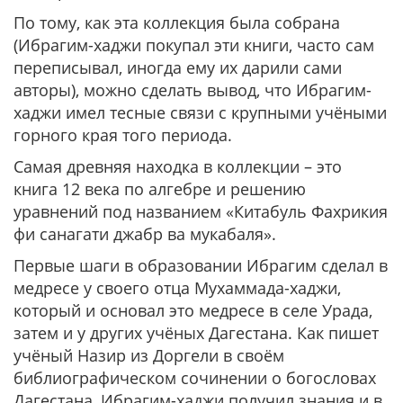
По тому, как эта коллекция была собрана
(Ибрагим-хаджи покупал эти книги, часто сам
переписывал, иногда ему их дарили сами
авторы), можно сделать вывод, что Ибрагим-
хаджи имел тесные связи с крупными учёными
горного края того периода.
Самая древняя находка в коллекции – это
книга 12 века по алгебре и решению
уравнений под названием «Китабуль Фахрикия
фи санагати джабр ва мукабаля».
Первые шаги в образовании Ибрагим сделал в
медресе у своего отца Мухаммада-хаджи,
который и основал это медресе в селе Урада,
затем и у других учёных Дагестана. Как пишет
учёный Назир из Доргели в своём
библиографическом сочинении о богословах
Дагестана, Ибрагим-хаджи получил знания и в