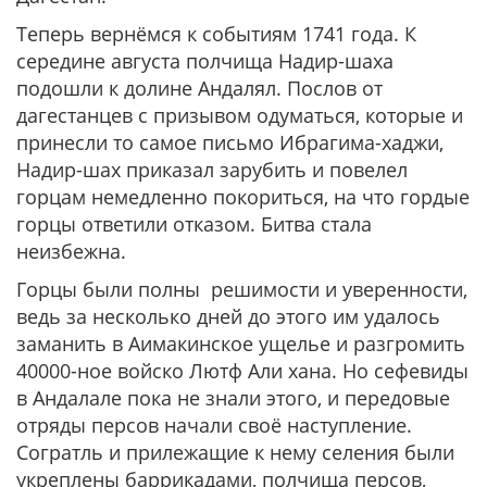
Теперь вернёмся к событиям 1741 года. К
середине августа полчища Надир-шаха
подошли к долине Андалял. Послов от
дагестанцев с призывом одуматься, которые и
принесли то самое письмо Ибрагима-хаджи,
Надир-шах приказал зарубить и повелел
горцам немедленно покориться, на что гордые
горцы ответили отказом. Битва стала
неизбежна.
Горцы были полны решимости и уверенности,
ведь за несколько дней до этого им удалось
заманить в Аимакинское ущелье и разгромить
40000-ное войско Лютф Али хана. Но сефевиды
в Андалале пока не знали этого, и передовые
отряды персов начали своё наступление.
Согратль и прилежащие к нему селения были
укреплены баррикадами, полчища персов,