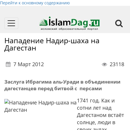
Перейти к основному содержанию
Toggle
navigation
Нападение Надир-шаха на
Дагестан
7 Март 2012
23118
Заслуга Ибрагима аль-Уради в объединении
дагестанцев перед битвой с персами
1741 год. Как и
сотни лет над
Дагестаном встаёт
солнце, люди в
своих аулах