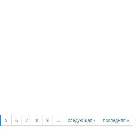
 от власти во
ровопролитий и ради
муты в мусульманской
5
6
7
8
9
…
следующая ›
последняя »