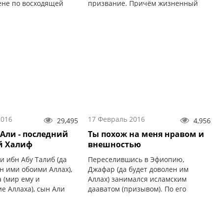
ене по восходящей
призвание. Причём жизненный
лся с чистейшим
путь, по которому идёт человек,
родного Посланника
становится легче вдвойне, если он
знает, в чём же заключается суть
его происхождения и какова его
миссия на Земле.
2016
17 Февраль 2016
29,495
4,956
 Али - последний
Ты похож на меня нравом и
й Халиф
внешностью
и ибн Абу Талиб (да
Переселившись в Эфиопию,
н ими обоими Аллах),
Джафар (да будет доволен им
 (мир ему и
Аллах) занимался исламским
е Аллаха), сын Али
дааватом (призывом). По его
ба и Фатимы (да будет
призыву и под его руководством
обоими Аллах) –
приняли Ислам Ан-Наджаши и
дный халиф,
люди из его окружения.