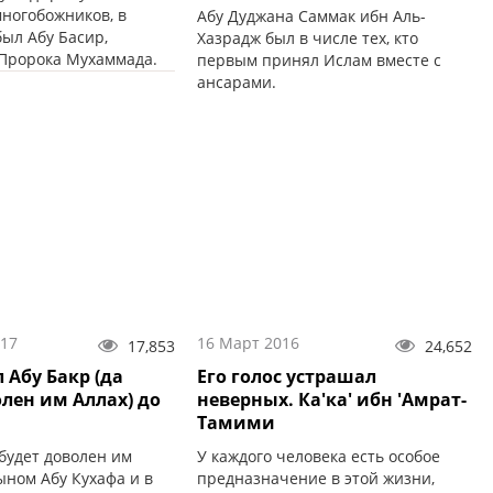
многобожников, в
Абу Дуджана Саммак ибн Аль-
ыл Абу Басир,
Хазрадж был в числе тех, кто
Пророка Мухаммада.
первым принял Ислам вместе с
ансарами.
017
16 Март 2016
17,853
24,652
 Абу Бакр (да
Его голос устрашал
олен им Аллах) до
неверных. Ка'ка' ибн 'Амрат-
Тамими
 будет доволен им
У каждого человека есть особое
ыном Абу Кухафа и в
предназначение в этой жизни,