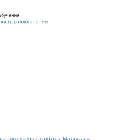
роучение
лость в поклонении
ельство северного обхода Махачкалы