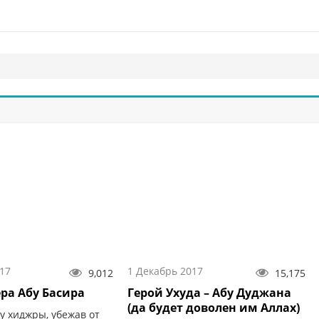
17
1 Декабрь 2017
9,012
15,175
ера Абу Басира
Герой Ухуда – Абу Дуджана
(да будет доволен им Аллах)
у хиджры, убежав от