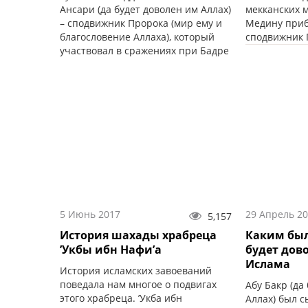
Ансари (да будет доволен им Аллах)
мекканских 
– сподвижник Пророка (мир ему и
Медину приб
благословение Аллаха), который
сподвижник 
участвовал в сражениях при Бадре
и Ухуде.
5 Июнь 2017
29 Апрель 2
5,157
История шахады храбреца
Каким был
’Укбы ибн Нафи’а
будет дов
Ислама
История исламских завоеваний
поведала нам многое о подвигах
Абу Бакр (да
этого храбреца. ’Укба ибн
Аллах) был с