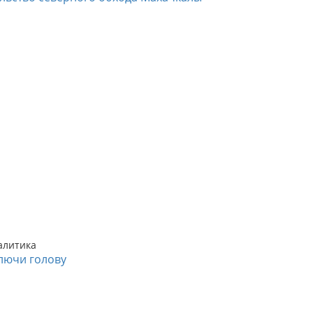
алитика
лючи голову