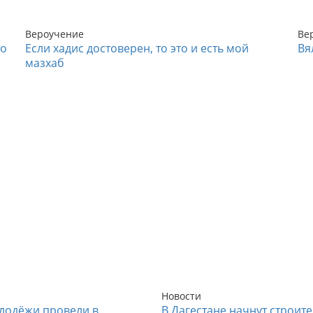
Вероучение
Ве
то
Если хадис достоверен, то это и есть мой
Вя
мазхаб
Новости
лодёжи провели в
В Дагестане начнут строит