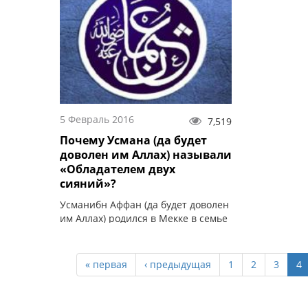
отказавшийся
избежание к
окончания с
умме.
5 Февраль 2016
7,519
Почему Усмана (да будет
доволен им Аллах) называли
«Обладателем двух
сияний»?
Усманибн Аффан (да будет доволен
им Аллах) родился в Мекке в семье
Аффана ибн Абу аль-Аса и Арва
бинт Курайза через пять лет после
года, известного, как год слона.
« первая
‹ предыдущая
1
2
3
4