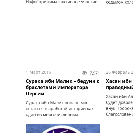
Нафи’ принимал активное участие
седьмом кол
в завоевании стран Магриба...
линии родни
родом Благо
Аллаха...
1 Март 2016
26 Февраль 
7,971
Сурака ибн Малик – бедуин с
Хасан ибн
браслетами императора
праведны
Персии
Хасан ибн Ал
будет доволе
Сурака ибн Малик вполне мог
внук Пророка
остаться в арабской истории как
благословени
один из многочисленных
ибн Абу Тали
представителей бедуинского
доволен ими 
сообщества, незаметно родиться и
пятый праве
бесследно исчезнуть.