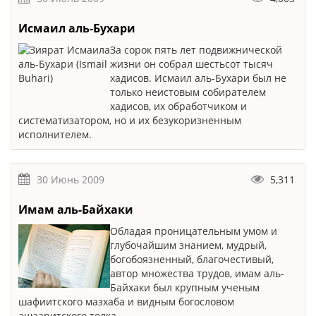
Исмаил аль-Бухари
За сорок пять лет подвижнической
жизни он собрал шестьсот тысяч
хадисов. Исмаил аль-Бухари был не
только неистовым собирателем
хадисов, их обработчиком и
систематизатором, но и их безукоризненным
исполнителем.
30 Июнь 2009
5,311
Имам аль-Байхаки
Обладая проницательным умом и
глубочайшим знанием, мудрый,
богобоязненный, благочестивый,
автор множества трудов, имам аль-
Байхаки был крупным ученым
шафиитского мазхаба и видным богословом
ашааритского толка