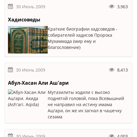
30 Июнь 2009
3,963
Хадисоведы
Краткие биографии хадсоведов -
собирателей хадисов Пророка
Мухаммада (мир ему и
благословение)
30 Июнь 2009
8,413
Абул-Хасан Али Аш'ари
Мутазилиты ходили с высоко
поднятой головой, пока Всевышний
не направил на истину имама
Аш'ари, он же их загнал в чашечку
сезама
30 Июнь 2009
4,003