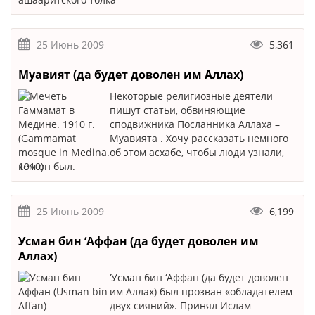
25 Июнь 2009
5,361
Муавият (да будет доволен им Аллах)
Некоторые религиозные деятели
пишут статьи, обвиняющие
сподвижника Посланника Аллаха –
Муавията . Хочу рассказать немного
об этом асхабе, чтобы люди узнали,
кем он был.
25 Июнь 2009
6,199
Усман бин ‘Аффан (да будет доволен им
Аллах)
‘Усман бин ‘Аффан (да будет доволен
им Аллах) был прозван «обладателем
двух сияний». Принял Ислам