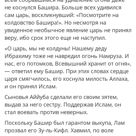
не коснулся Башира. Больше всех удивился
сам царь, воскликнувший: «Посмотрите на
колдовство Башира!». Но несмотря на
увиденное необычное явление царь не принял
веру, ибо срок этого еще не наступил.
«О царь, мы не колдуны! Нашему деду
Ибрахиму тоже не навредил огонь Намруза. И
нас, его потомков, Всевышний хранит от огня»,
— ответил ему Башир. При этих словах сердце
царя смягчилось, его коснула милость Аллаха,
и он принял Ислам.
Сыновья Аййуба сделали его своим зятем,
выдав за него сестру. Поддержав Ислам, он
стал воевать против неверных.
Поскольку Башир был гарантом выкупа, Лам
прозвал его Зу-ль-Кифл. Хавмил, по воле