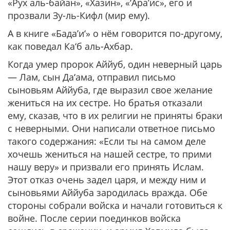
«Рух аль-байан», «Хазин», «‘Ара’ис», его и
прозвали Зу-ль-Кифл (мир ему).
А в книге «Бада’и‘» о нём говорится по-другому,
как поведал Ка‘б аль-Ахбар.
Когда умер пророк Аййуб, один неверный царь
— Лам, сын Да‘ама, отправил письмо
сыновьям Аййуба, где выразил свое желание
жениться на их сестре. Но братья отказали
ему, сказав, что в их религии не приняты браки
с неверными. Они написали ответное письмо
такого содержания: «Если ты на самом деле
хочешь жениться на нашей сестре, то прими
нашу веру» и призвали его принять Ислам.
Этот отказ очень задел царя, и между ним и
сыновьями Аййуба зародилась вражда. Обе
стороны собрали войска и начали готовиться к
войне. После серии поединков войска