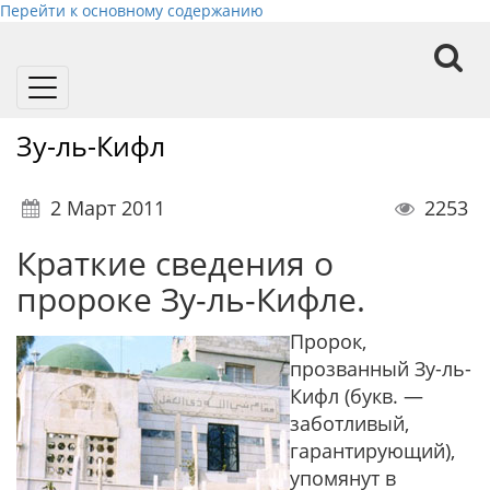
Перейти к основному содержанию
Toggle
navigation
Зу-ль-Кифл
2 Март 2011
2253
Краткие сведения о
пророке Зу-ль-Кифле.
Пророк,
прозванный Зу-ль-
Кифл (букв. —
заботливый,
гарантирующий),
упомянут в