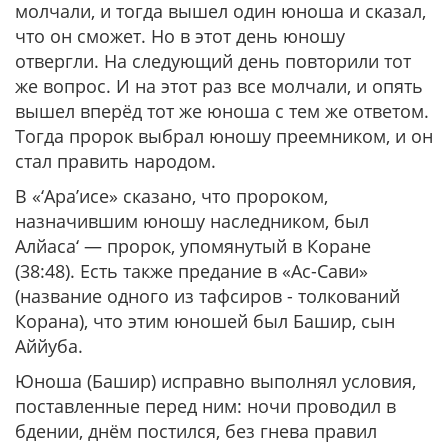
молчали, и тогда вышел один юноша и сказал,
что он сможет. Но в этот день юношу
отвергли. На следующий день повторили тот
же вопрос. И на этот раз все молчали, и опять
вышел вперёд тот же юноша с тем же ответом.
Тогда пророк выбрал юношу преемником, и он
стал править народом.
В «‘Ара’исе» сказано, что пророком,
назначившим юношу наследником, был
Алйаса‘ — пророк, упомянутый в Коране
(38:48). Есть также предание в «Ас-Сaви»
(название одного из тафсиров - толкований
Корана), что этим юношей был Башир, сын
Аййуба.
Юноша (Башир) исправно выполнял условия,
поставленные перед ним: ночи проводил в
бдении, днём постился, без гнева правил