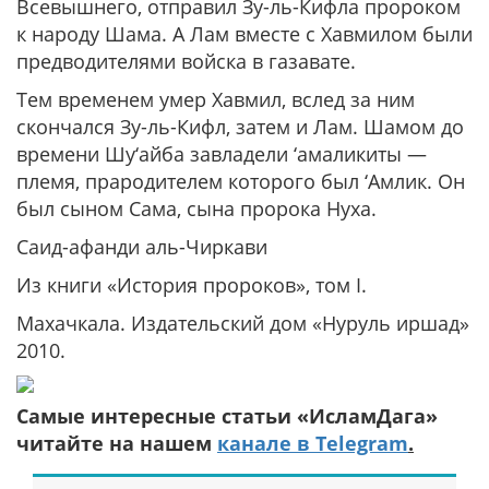
Всевышнего, отправил Зу-ль-Кифла пророком
к народу Шама. А Лам вместе с Хавмилом были
предводителями войска в газавате.
Тем временем умер Хавмил, вслед за ним
скончался Зу-ль-Кифл, затем и Лам. Шамом до
времени Шу‘айба завладели ‘амаликиты —
племя, прародителем которого был ‘Амлик. Он
был сыном Сама, сына пророка Нуха.
Саид-афанди аль-Чиркави
Из книги «История пророков», том I.
Махачкала. Издательский дом «Нуруль иршад»
2010.
Самые интересные статьи «ИсламДага»
читайте на нашем
канале в Telegram
.