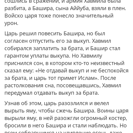
сошлись в сражении, и армия Хавмила была
разбита, а Башира, сына Аййуба, взяли в плен.
Войско царя тоже понесло значительный
урон.
Царь решил повесить Башира, но был
согласен отпустить его за выкуп. Хавмил
собирался заплатить за брата, и Башир стал
гарантом уплаты выкупа. Но Хавмилу
приснился сон, в котором кто-то неизвестный
сказал ему: «Не отдавай выкуп и не беспокойся
за брата, и царь тот примет Ислам». После
растолкования сна, посовещавшись, Хавмил
передумал отдавать выкуп за брата.
Узнав об этом, царь разозлился и велел
вырыть яму, чтобы сжечь Башира. Воины царя
вырыли яму, в ней разожгли огромный костер,
бросили в него Башира и стали наблюдать. Но
всем собравшимся на удивление огонь даже