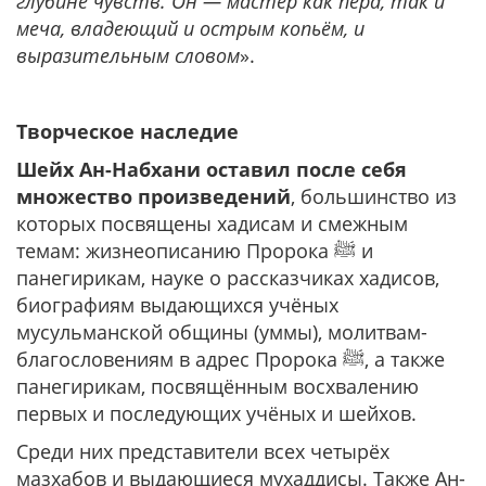
глубине чувств. Он — мастер как пера, так и
меча, владеющий и острым копьём, и
выразительным словом
».
Творческое наследие
Шейх Ан-Набхани оставил после себя
множество произведений
, большинство из
которых посвящены хадисам и смежным
темам: жизнеописанию Пророка ﷺ и
панегирикам, науке о рассказчиках хадисов,
биографиям выдающихся учёных
мусульманской общины (уммы), молитвам-
благословениям в адрес Пророка ﷺ, а также
панегирикам, посвящённым восхвалению
первых и последующих учёных и шейхов.
Среди них представители всех четырёх
мазхабов и выдающиеся мухаддисы. Также Ан-