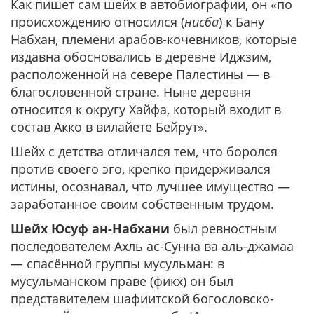
Как пишет сам шейх в автобиографии, он «по
происхождению относился (
нисба
) к Бану
Набхан, племени арабов-кочевников, которые
издавна обосновались в деревне Иджзим,
расположенной на севере Палестины — в
благословенной стране. Ныне деревня
относится к округу Хайфа, который входит в
состав Акко в вилайете Бейрут».
Шейх с детства отличался тем, что боролся
против своего эго, крепко придерживался
истины, осознавал, что лучшее имущество —
заработанное своим собственным трудом.
Шейх Юсуф ан-Набхани
был ревностным
последователем Ахль ас-Сунна ва аль-джамаа
— спасённой группы мусульман: в
мусульманском праве (фикх) он был
представителем шафиитской богословско-