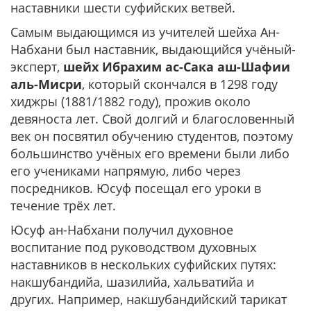
наставники шести суфийских ветвей.
Самым выдающимся из учителей шейха Ан-
Набхани был наставник, выдающийся учёный-
эксперт,
шейх Ибрахим ас-Сака аш-Шафии
аль-Мисри
, который скончался в 1298 году
хиджры (1881/1882 году), прожив около
девяноста лет. Свой долгий и благословенный
век он посвятил обучению студентов, поэтому
большинство учёных его времени были либо
его учениками напрямую, либо через
посредников. Юсуф посещал его уроки в
течение трёх лет.
Юсуф ан-Набхани получил духовное
воспитание под руководством духовных
наставников в нескольких суфийских путях:
накшубандийа, шазилийа, хальватийа и
других. Например, накшубандийский тарикат