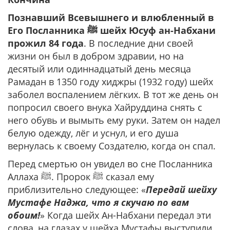
Познавший Всевышнего и влюбленный в
Его Посланника
ﷺ шейх Юсуф ан-Набхани
прожил 84 года
. В последние дни своей
жизни он был в добром здравии, но на
десятый или одиннадцатый день месяца
Рамадан в 1350 году хиджры (1932 году) шейх
заболел воспалением лёгких. В тот же день он
попросил своего внука Хайруддина снять с
него обувь и вымыть ему руки. Затем он надел
белую одежду, лёг и уснул, и его душа
вернулась к своему Создателю, когда он спал.
Перед смертью он увидел во сне Посланника
Аллаха ﷺ. Пророк ﷺ сказал ему
приблизительно следующее: «
Передай шейху
Мустафе Наджа, что я скучаю по вам
обоим!
» Когда шейх Ан-Набхани передал эти
слова, на глазах у шейха Мустафы выступили