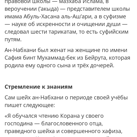
правовой школы — мазхаба Ислама, в
вероучении (‘акыда) — представителем школы
имама Абуль-Хасана аль-Аш‘ари, а в суфизме
— науке об искренности и очищении души —
следовал шести тарикатам, то есть суфийским
путям.
Ан-Набхани был женат на женщине по имени
Сафия бинт Мухаммад-бек из Бейрута, которая
родила ему одного сына и трёх дочерей.
Стремление к знаниям
Сам шейх ан-Набхани о периоде своей учёбы
пишет следующее:
«Я обучался чтению Корана у своего
господина — благословенного отца,
праведного шейха и совершенного хафиза,