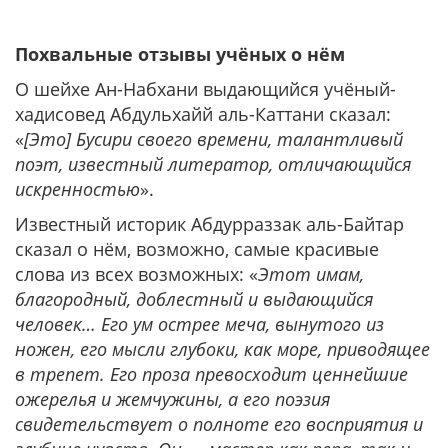
Похвальные отзывы учёных о нём
О шейхе Ан-Набхани выдающийся учёный-
хадисовед Абдульхайй аль-Каттани сказал:
«
[Это] Буcири своего времени, талантливый
поэт, известный литератор, отличающийся
искренностью
».
Известный историк Абдурраззак аль-Байтар
сказал о нём, возможно, самые красивые
слова из всех возможных: «
Этот имам,
благородный, доблестный и выдающийся
человек… Его ум острее меча, вынутого из
ножен, его мысли глубоки, как море, приводящее
в трепет. Его проза превосходит ценнейшие
ожерелья и жемчужины, а его поэзия
свидетельствует о полноте его восприятия и