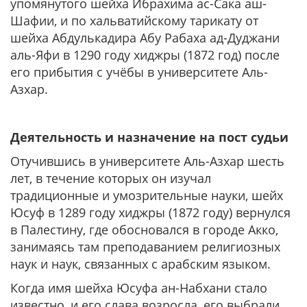
упомянутого шейха Ибрахима ас-Сака аш-
Шафии, и по хальватийскому тарикату от
шейха Абдулькадира Абу Рабаха ад-Дуджани
аль-Яфи в 1290 году хиджры (1872 год) после
его прибытия с учёбы в университете Аль-
Азхар.
Деятельность и назначение на пост судьи
Отучившись в университете Аль-Азхар шесть
лет, в течение которых он изучал
традиционные и умозрительные науки, шейх
Юсуф в 1289 году хиджры (1872 году) вернулся
в Палестину, где обосновался в городе Акко,
занимаясь там преподаванием религиозных
наук и наук, связанных с арабским языком.
Когда имя шейха Юсуфа ан-Набхани стало
известно, и его слава возросла, его выбрали