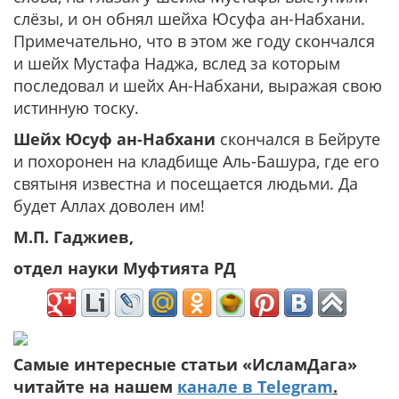
слёзы, и он обнял шейха Юсуфа ан-Набхани.
Примечательно, что в этом же году скончался
и шейх Мустафа Наджа, вслед за которым
последовал и шейх Ан-Набхани, выражая свою
истинную тоску.
Шейх Юсуф ан-Набхани
скончался в Бейруте
и похоронен на кладбище Аль-Башура, где его
святыня известна и посещается людьми. Да
будет Аллах доволен им!
М.П. Гаджиев,
отдел науки Муфтията РД
Самые интересные статьи «ИсламДага»
читайте на нашем
канале в Telegram
.