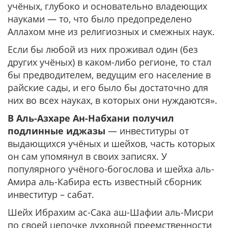
учёных, глубоко и основательно владеющих
науками — то, что было предопределено
Аллахом мне из религиозных и смежных наук.
Если бы любой из них проживал один (без
других учёных) в каком-либо регионе, то стал
бы предводителем, ведущим его население в
райские сады, и его было бы достаточно для
них во всех науках, в которых они нуждаются».
В Аль-Азхаре Ан-Набхани получил
подлинные иджазы
— инвеституры от
выдающихся учёных и шейхов, часть которых
он сам упомянул в своих записях. У
популярного учёного-богослова и шейха аль-
Амира аль-Кабира есть известный сборник
инвеститур – сабат.
Шейх Ибрахим ас-Сака аш-Шафии аль-Мисри
по своей цепочке духовной преемственности