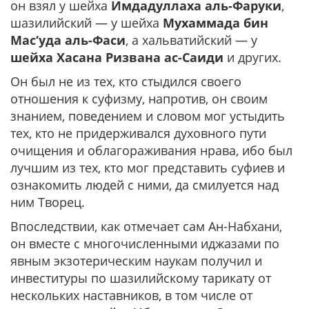
он взял у шейха
Имдадуллаха аль-Фаруки
,
шазилийский — у шейха
Мухаммада бин
Мас‘уда аль-Фаси
, а хальватийский — у
шейха Хасана Ризвана ас-Саиди
и других.
Он был не из тех, кто стыдился своего
отношения к суфизму, напротив, он своим
знанием, поведением и словом мог устыдить
тех, кто не придерживался духовного пути
очищения и облагораживания нрава, ибо был
лучшим из тех, кто мог представить суфиев и
ознакомить людей с ними, да смилуется над
ним Творец.
Впоследствии, как отмечает сам Ан-Набхани,
он вместе с многочисленными иджазами по
явным экзотерическим наукам получил и
инвеституры по шазилийскому тарикату от
нескольких наставников, в том числе от