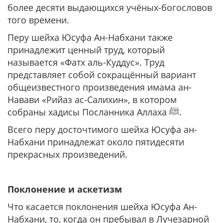
более десяти выдающихся учёных-богословов
того времени.
Перу шейха Юсуфа Ан-Набхани также
принадлежит ценный труд, который
называется «Фатх аль-Куддус». Труд
представляет собой сокращённый вариант
общеизвестного произведения имама ан-
Навави «Рийаз ас-Салихин», в котором
собраны хадисы Посланника Аллаха ﷺ.
Всего перу досточтимого шейха Юсуфа ан-
Набхани принадлежат около пятидесяти
прекрасных произведений.
Поклонение и аскетизм
Что касается поклонения шейха Юсуфа Ан-
Набхани, то, когда он пребывал в Лучезарной