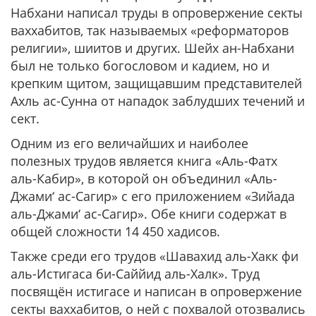
Набхани написал труды в опровержение секты
ваххабитов, так называемых «реформаторов
религии», шиитов и других. Шейх ан-Набхани
был не только богословом и кадием, но и
крепким щитом, защищавшим представителей
Ахль ас-Сунна от нападок заблудших течений и
сект.
Одним из его величайших и наиболее
полезных трудов является книга «Аль-Фатх
аль-Кабир», в которой он объединил «Аль-
Джами‘ ас-Сагир» с его приложением «Зийада
аль-Джами‘ ас-Сагир». Обе книги содержат в
общей сложности 14 450 хадисов.
Также среди его трудов «Шавахид аль-Хакк фи
аль-Истигаса би-Саййид аль-Халк». Труд
посвящён истигасе и написан в опровержение
секты ваххабитов, о ней с похвалой отозвались