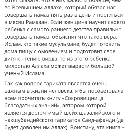
хотят сказать, что в них жалости больше, чем
во Всевышнем Аллахе, который обязал нас
совершать намаз пять раз в день и поститься
в месяц Рамазан. Если женщина научит своего
ребенка с самого раннего детства правильно
совершать намаз, объяснит что такое вера,
Ислам, кто такие мусульмане, будет готовить
дома пищу с омовением и подготовит свое
дитя к чтению вирда, то из этого ребенка,
милостью Аллаха может вырасти большой
ученый Ислама.
Так как вопрос тариката является очень
важным в жизни человека, я бы посоветовала
всем прочитать книгу «Сокровищница
благодатных знаний», автором которой
является досточтимый шейх шазалийского и
накшубандийского тарикатов Саид-афанди (да
будет доволен им Аллах). Воистину, эта книга –