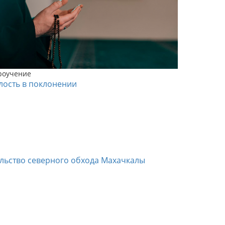
роучение
лость в поклонении
ельство северного обхода Махачкалы