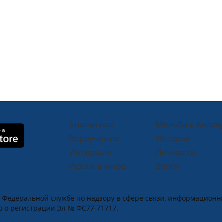
Аналитика
Мольба к Аллах
Вероучение
История
Интервью
Личности
Ислам в мире
Блоги
в Федеральной службе по надзору в сфере связи, информацион
во о регистрации Эл № ФС77-71717.