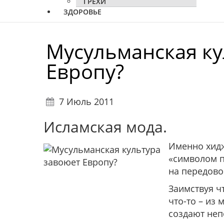
ГРЕХИ
ЗДОРОВЬЕ
Мусульманская ку
Европу?
7 Июль 2011
Исламская мода.
Именно хидж
«символом п
на передов
Заимствуя ч
что-то – из
создают неп