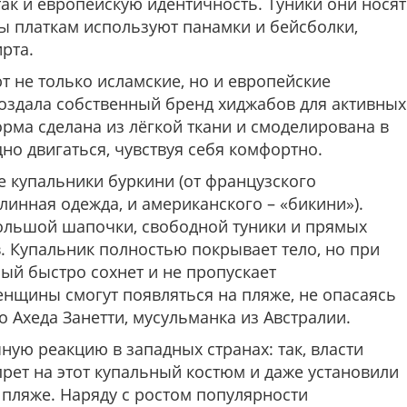
так и европейскую идентичность. Туники они носят
вы платкам используют панамки и бейсболки,
ирта.
 не только исламские, но и европейские
создала собственный бренд хиджабов для активных
орма сделана из лёгкой ткани и смоделирована в
но двигаться, чувствуя себя комфортно.
 купальники буркини (от французского
 длинная одежда, и американского – «бикини»).
большой шапочки, свободной туники и прямых
. Купальник полностью покрывает тело, но при
рый быстро сохнет и не пропускает
енщины смогут появляться на пляже, не опасаясь
 Ахеда Занетти, мусульманка из Австралии.
ую реакцию в западных странах: так, власти
прет на этот купальный костюм и даже установили
 пляже. Наряду с ростом популярности