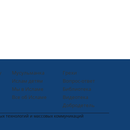
у
Мусульманка
Грехи
Ислам детям
Вопрос-ответ
Мы в Исламе
Библиотека
Все об Исламе
Видеотека
Добродетель
ных технологий и массовых коммуникаций