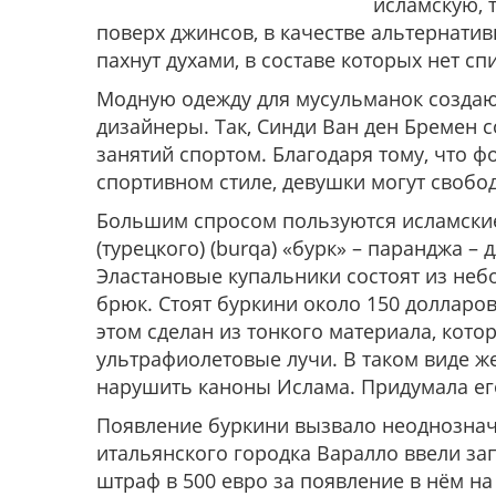
исламскую, 
поверх джинсов, в качестве альтернати
пахнут духами, в составе которых нет сп
Модную одежду для мусульманок создают
дизайнеры. Так, Синди Ван ден Бремен 
занятий спортом. Благодаря тому, что ф
спортивном стиле, девушки могут свобод
Большим спросом пользуются исламские
(турецкого) (burqa) «бурк» – паранджа –
Эластановые купальники состоят из не
брюк. Стоят буркини около 150 долларов
этом сделан из тонкого материала, кото
ультрафиолетовые лучи. В таком виде ж
нарушить каноны Ислама. Придумала его
Появление буркини вызвало неоднозначн
итальянского городка Варалло ввели за
штраф в 500 евро за появление в нём на