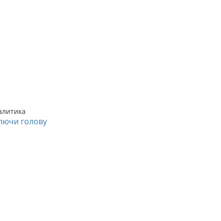
алитика
лючи голову