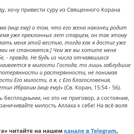
ду, хочу привести суру из Священного Корана
ма (мир ему) о том, что его жена наконец родит
время уже преклонных лет старцем, он так этому
овать меня этой вестью, тогда как я достиг уже
ами не становятся.] Чем же вы хотите меня
е, - правда. Не будь из числа отчаявшихся
тчаивается в милости Господа, то лишь заблудшие
 потерянности и растерянности, не понимая
ти Его милости, а я, с Его благословения,
етил Ибрахим (мир ему)
» (Св. Коран, 15:54 - 56).
 бесплодными, но это не приговор, а состояние,
аничивайте милость Аллаха к себе! На всё воля
га» читайте на нашем
канале в Telegram
.