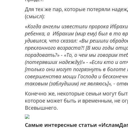
Для тех же пар, которые потеряли надеж
(смысл):
«
Когда ангелы известили пророка Ибрахи
ребенка, а Ибрахим (мир ему) был в то 
удивился, что сказал: «Вы решили обрад
преклонного возраста?! [В мои годы отц
порадовать?» - «То, о чем мы говорим теб
(потерявших надежду)!» - «Если кто и о
[только они могут погрязнуть в болоте
совершенства мощи Господа и бесконечнос
таковым (заблудшим) не являюсь]», - отв
Конечно же, некоторые семьи могут быть
которое может быть и временным, не огр
Всевышнего.
Самые интересные статьи «ИсламДа