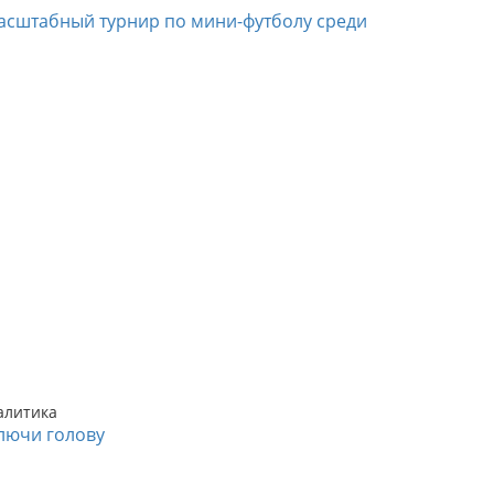
асштабный турнир по мини-футболу среди
алитика
лючи голову