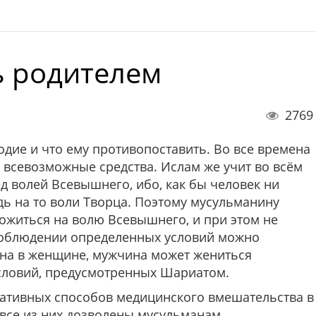
ь родителем
2769
одие и что ему противопоставить. Во все времена
 всевозможные средства. Ислам же учит во всём
д волей Всевышнего, ибо, как бы человек ни
удь на то воли Творца. Поэтому мусульманину
ожиться на волю Всевышнего, и при этом не
 соблюдении определенных условий можно
ина в женщине, мужчина может жениться
условий, предусмотренных Шариатом.
нативных способов медицинского вмешательства в
е все из них дозволены мусульманам.