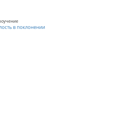
роучение
лость в поклонении