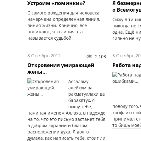
Устроим «поминки»?
Я безмерн
о Всемогу
С самого рождения для человека
начерчена определённая линия,
Сижу в тишин
линия жизни. Конечно, все
никогда не см
понимают, что линия эта
одна. Ещё ни
называется судьбой.
сильно не чу
взгляд Всевы
сегодня, сей
8 Октябрь 2012
6 Октябрь 20
2,103
Откровения умирающей
Работа н
жены…
Ассаламу
алейкум ва
рахматуллахи ва
баракятух, я
поводу того,
пишу тебе,
конфликтной
начиная именем Аллаха, в надежде
принимал ст
на то, что это письмо застанет тебя
то бишь мое
в добром здравии и благом
расположении духа. Я долго
думала, как написать тебе, стоит ли