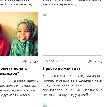
е. Если такие есть,
много, интересного,
«Не должна!». Также и
завораживающего. А потом
должны прикладывать
взрослеешь и с досадой
осознаёшь...
7 Март 2013
7,142
3,917
товить дочь к
Просто не мечтать
хиджаба?
Зашла я в магазин и увидела одно
прелестное платье, подошла к нему
очень странное время,
с глубоким интересом и
цах много и покрытых,
посмотрела на ценник. Платье мне
не пришедших к этому
не по карману, я иду домой.
амдулиллях, число
Пришло время молитвы, и вот в
сламского одеяния
ней (молитве) я примеряю это
е дело, что если речь