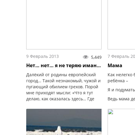
было прекрасно...
идёт о женщи
9 Февраль 2013
7 Февраль 2
5,449
Нет… нет… я не теряю иман…
Мама
Далёкий от родины европейский
Как нелегко 
город… Такой незнакомый, чужой и
ребёнка –
пугающий обилием грехов. Порой
Я и подумать
мне приходят мысли: «Что я тут
делаю, как оказалась здесь… Где
Ведь мама де
мой родной, любимый, сердцу
остановки
дорогой Дагестан?
Заботится и 