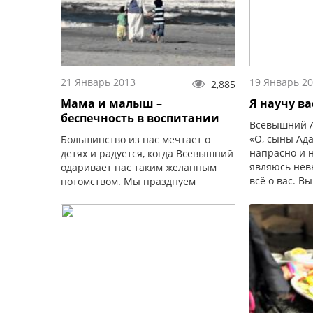
21 Январь 2013
19 Январь 2
2,885
Мама и малыш –
Я научу ва
беспечность в воспитании
Всевышний А
«О, сыны Ада
Большинство из нас мечтает о
напрасно и н
детях и радуется, когда Всевышний
являюсь нев
одаривает нас таким желанным
всё о вас. В
потомством. Мы празднуем
то, что есть
появление каждого ребёнка,
терпения...
благодарим Аллаха за посланный
нам дар и…