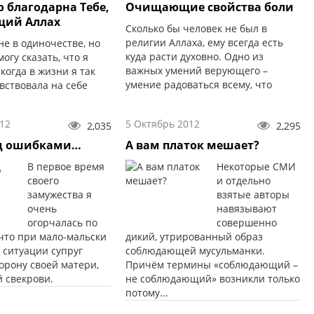
о благодарна Тебе,
Очищающие свойства боли
щий Аллах
Сколько бы человек не был в
религии Аллаха, ему всегда есть
е в одиночестве, но
куда расти духовно. Одно из
огу сказать, что я
важных умений верующего –
когда в жизни я так
умение радоваться всему, что
вствовала на себе
приближает его к раю. Даже если
шнего Аллаха, как
это болезнь, лишение, испытание,
час…
12
5 Октябрь 2012
2,035
2,295
боль.
ад ошибками…
А вам платок мешает?
В первое время
Некоторые СМИ
своего
и отдельно
замужества я
взятые авторы
очень
навязывают
огорчалась по
совершенно
 что при мало-мальски
дикий, утрированный образ
 ситуации супруг
соблюдающей мусульманки.
орону своей матери,
Причём термины «соблюдающий –
й свекрови.
не соблюдающий» возникли только
потому...