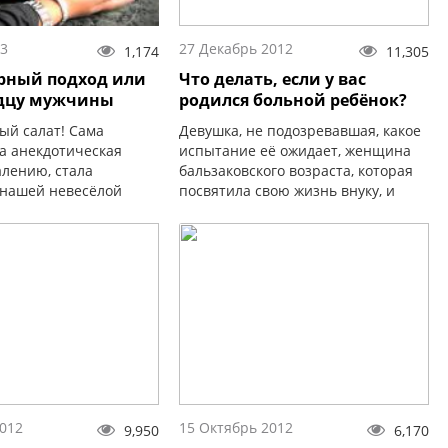
13
27 Декабрь 2012
1,174
11,305
рный подход или
Что делать, если у вас
рдцу мужчины
родился больной ребёнок?
ый салат! Сама
Девушка, не подозревавшая, какое
та анекдотическая
испытание её ожидает, женщина
алению, стала
бальзаковского возраста, которая
нашей невесёлой
посвятила свою жизнь внуку, и
ности. В обществе
ребёнок, которому не интересен
илось поветрие на
этот бренный мир.
товить. И если раньше
зором для девушки на
еперь стало...
2012
15 Октябрь 2012
9,950
6,170