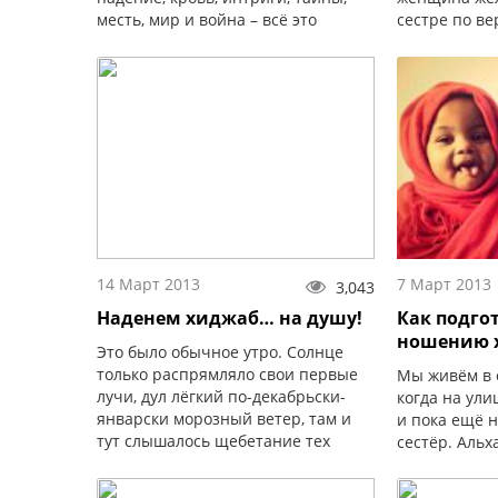
месть, мир и война – всё это
сестре по вер
связывает нас между собой в
сообщаю им: 
бесконечной пустыне мира, полной
мужчины не 
слёз и разочарований...
усилия...
14 Март 2013
7 Март 2013
3,043
Наденем хиджаб… на душу!
Как подго
ношению 
Это было обычное утро. Солнце
только распрямляло свои первые
Мы живём в 
лучи, дул лёгкий по-декабрьски-
когда на ули
январски морозный ветер, там и
и пока ещё 
тут слышалось щебетание тех
сестёр. Альх
немногих птиц, что остаются
сторонниц и
зимовать на родине. В природе всё
растёт. Ясно