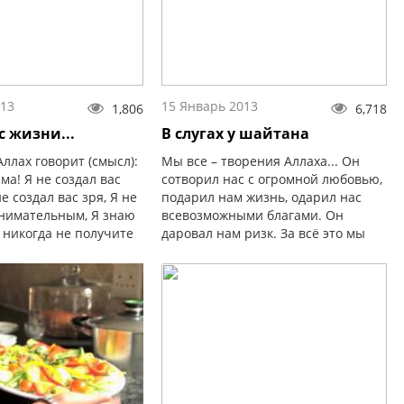
013
15 Январь 2013
1,806
6,718
с жизни...
В слугах у шайтана
ллах говорит (смысл):
Мы все – творения Аллаха... Он
ма! Я не создал вас
сотворил нас с огромной любовью,
е создал вас зря, Я не
подарил нам жизнь, одарил нас
нимательным, Я знаю
всевозможными благами. Он
ы никогда не получите
даровал нам ризк. За всё это мы
 у Меня, не проявив
должны быть бесконечно Ему
благодарны.