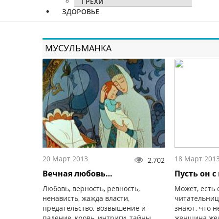
ГРЕХИ
ЗДОРОВЬЕ
МУСУЛЬМАНКА
20 Март 2013
18 Март 201
2,702
Вечная любовь…
Пусть он с
Любовь, верность, ревность,
Может, есть
ненависть, жажда власти,
читательниц
предательство, возвышение и
знают, что 
падение, кровь, интриги, тайны,
женщина жел