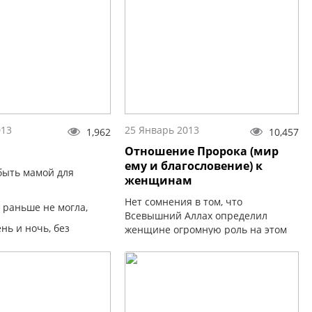
платье...
нах средних лет...
013
25 Январь 2013
1,962
10,457
Отношение Пророка (мир
ему и благословение) к
быть мамой для
женщинам
Нет сомнения в том, что
 раньше не могла,
Всевышний Аллах определил
нь и ночь, без
женщине огромную роль на этом
свете. Посланник Аллаха (мир ему
и благословение) отдал ей должное
бережёт своё дитя.
место и наделил большими
правами…