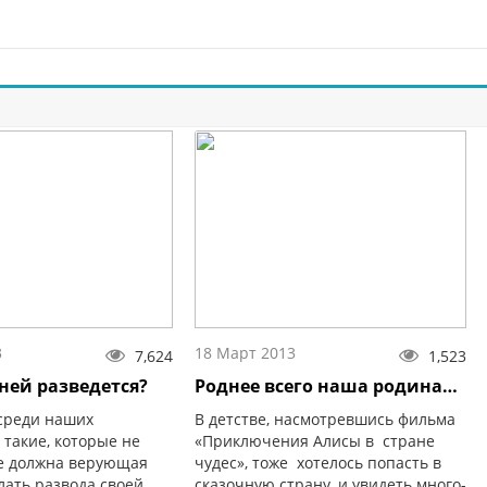
3
18 Март 2013
7,624
1,523
 ней разведется?
Роднее всего наша родина…
 среди наших
В детстве, насмотревшись фильма
 такие, которые не
«Приключения Алисы в стране
не должна верующая
чудес», тоже хотелось попасть в
ать развода своей
сказочную страну, и увидеть много-