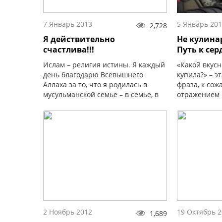
7 Январь 2013
5 Январь 20
2,728
Я действительно
Не кулина
счастлива!!!
Путь к се
Ислам – религия истины. Я каждый
«Какой вкусн
день благодарю Всевышнего
купила?» – э
Аллаха за то, что я родилась в
фраза, к сож
мусульманской семье – в семье, в
отражением 
которой главной позицией
действитель
является уважение к религии
распростран
Всевышнего, к Священной книге,
неумение го
друг к другу.
это было по
выданье, то т
2 Ноябрь 2012
19 Октябрь 
1,689