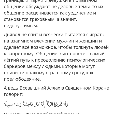
границы, и парни и девушки в приватном
общении обсуждают не деловые темы, то их
общение расценивается как уединение и
становится греховным, а значит,
недопустимым.
Дьявол не спит и всячески пытается сыграть
на взаимном влечении мужчин и женщин и
сделает всё возможное, чтобы толкнуть людей
к запретному. Общение в интернете – самый
лёгкий путь к преодолению психологических
барьеров между людьми, которые могут
привести к такому страшному греху, как
прелюбодеяние.
А ведь Всевышний Аллах в Священном Коране
говорит:
وَلَا تَقْرَبُوا الزِّنَا ۖ إِنَّهُ كَانَ فَاحِشَةً وَسَاءَ سَبِيلًا