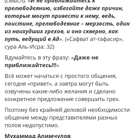
(смысл): «
И не приближайтесь к
прелюбодеянию, избегайте даже причин,
которые могут привести к нему, ведь,
поистине, прелюбодеяние – мерзость, один
из наихудших грехов, и оно скверно, как
путь, ведущий в Ад
». («Сафват ат-тафасир»,
сура Аль-Исра: 32)
Вдумайтесь в эту фразу: «
Даже не
приближайтесь!!!
»
Всё может начаться с простого общения,
сегодня «привет», а завтра могут быть
озвучены какие-либо желания и сделано
конкретное предложение совершить грех.
Поэтому без крайней деловой необходимости
общение между представителями разных
полов недопустимо.
Мухаммад Алимчулов