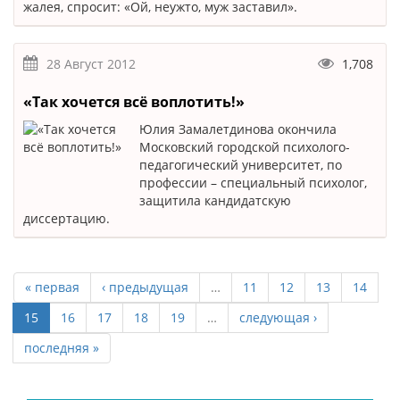
жалея, спросит: «Ой, неужто, муж заставил».
28 Август 2012
1,708
«Так хочется всё воплотить!»
Юлия Замалетдинова окончила
Московский городской психолого-
педагогический университет, по
профессии – специальный психолог,
защитила кандидатскую
диссертацию.
« первая
‹ предыдущая
…
11
12
13
14
15
16
17
18
19
…
следующая ›
последняя »