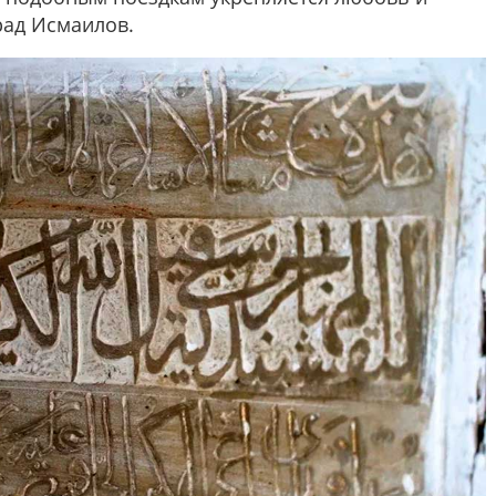
рад Исмаилов.