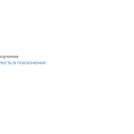
роучение
лость в поклонении