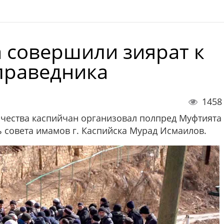
 совершили зиярат к
праведника
1458
ичества каспийчан организовал полпред Муфтията
ь совета имамов г. Каспийска Мурад Исмаилов.