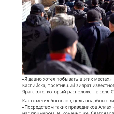
«Я давно хотел побывать в этих местах»
Каспийска, посетивший зиярат известно
Ярагского, который расположен в селе С
Как отметил богослов, цель подобных з
«Посредством таких праведников Аллах 
нас примером. И, конечно же, благодар