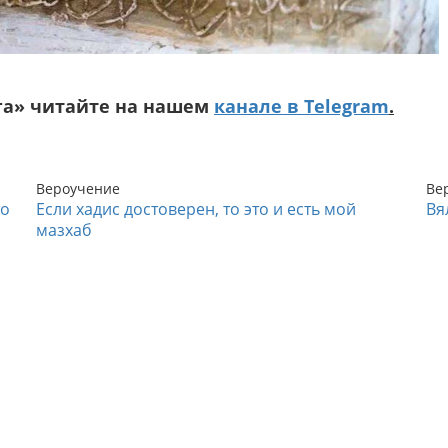
га» читайте на нашем
канале в Telegram
.
Вероучение
Ве
то
Если хадис достоверен, то это и есть мой
Вя
мазхаб