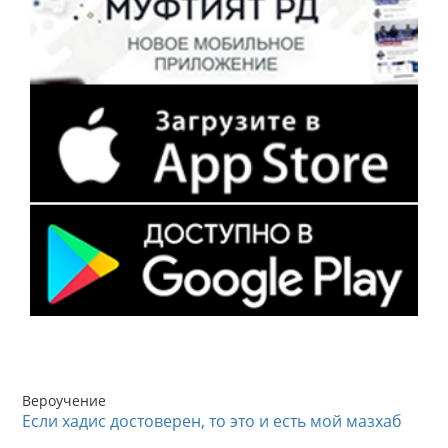
Вероучение
Если хадис достоверен, то это и есть мой мазхаб