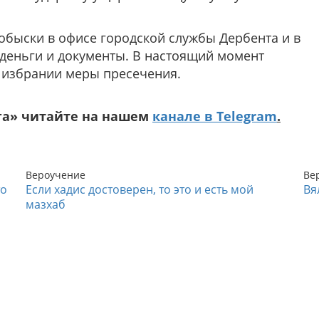
обыски в офисе городской службы Дербента и в
 деньги и документы. В настоящий момент
б избрании меры пресечения.
га» читайте на нашем
канале в Telegram
.
Вероучение
Ве
то
Если хадис достоверен, то это и есть мой
Вя
мазхаб