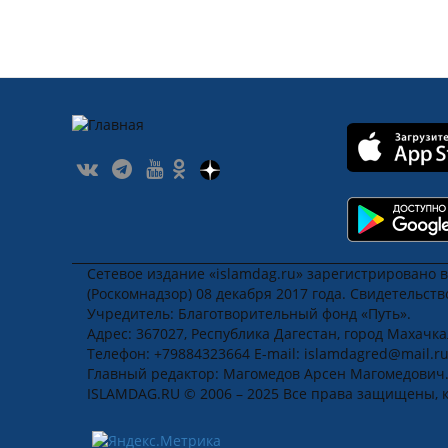
Сетевое издание «islamdag.ru» зарегистрировано 
(Роскомнадзор) 08 декабря 2017 года. Свидетельст
Учредитель: Благотворительный фонд «Путь».
Адрес: 367027, Республика Дагестан, город Махачкала
Телефон: +79884323664 E-mail: islamdagred@mail.r
Главный редактор: Магомедов Арсен Магомедович
ISLAMDAG.RU © 2006 – 2025 Все права защищены, 