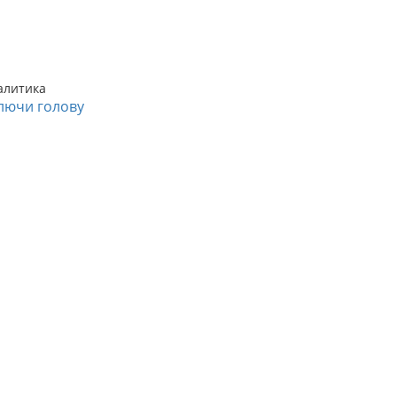
алитика
лючи голову