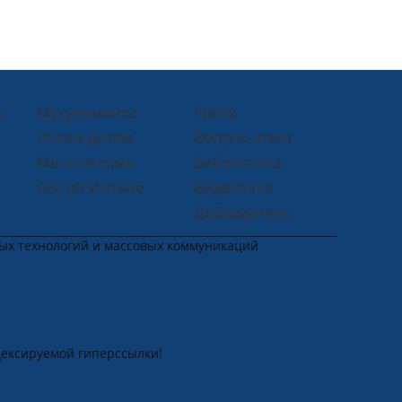
у
Мусульманка
Грехи
Ислам детям
Вопрос-ответ
Мы в Исламе
Библиотека
Все об Исламе
Видеотека
Добродетель
ных технологий и массовых коммуникаций
дексируемой гиперссылки!