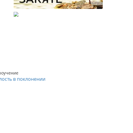
роучение
лость в поклонении