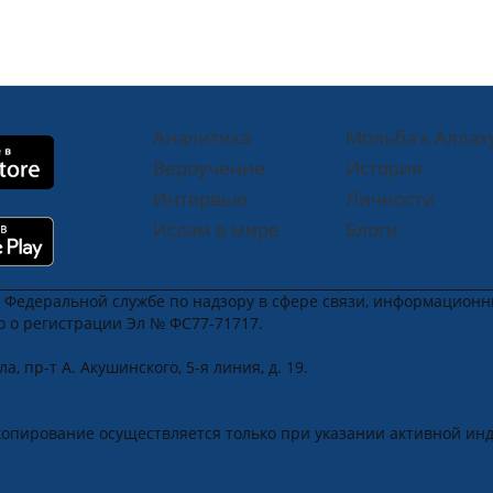
Аналитика
Мольба к Аллах
Вероучение
История
Интервью
Личности
Ислам в мире
Блоги
в Федеральной службе по надзору в сфере связи, информацион
во о регистрации Эл № ФС77-71717.
, пр-т А. Акушинского, 5-я линия, д. 19.
u
.
копирование осуществляется только при указании активной ин