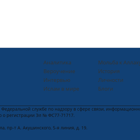
Аналитика
Мольба к Аллах
Вероучение
История
Интервью
Личности
Ислам в мире
Блоги
в Федеральной службе по надзору в сфере связи, информацион
во о регистрации Эл № ФС77-71717.
, пр-т А. Акушинского, 5-я линия, д. 19.
u