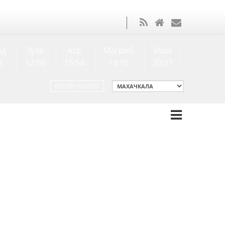
од
Зухр
Аср
Магриб
Иша
3
12:00
15:54
19:10
20:37
ВРЕМЯ НАМАЗА