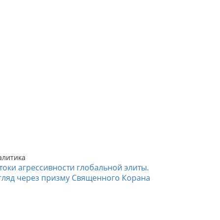
алитика
токи агрессивности глобальной элиты.
гляд через призму Священного Корана