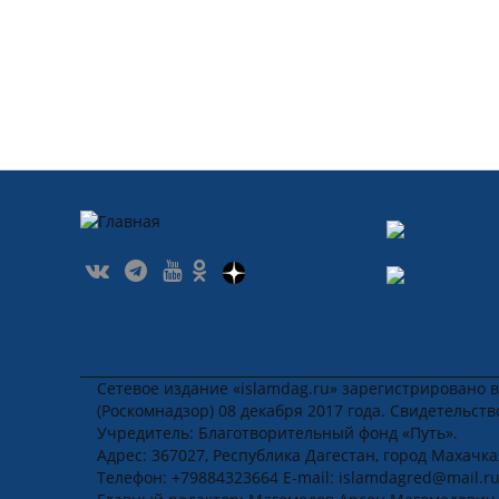
Сетевое издание «islamdag.ru» зарегистрировано 
(Роскомнадзор) 08 декабря 2017 года. Свидетельст
Учредитель: Благотворительный фонд «Путь».
Адрес: 367027, Республика Дагестан, город Махачкала
Телефон: +79884323664 E-mail: islamdagred@mail.r