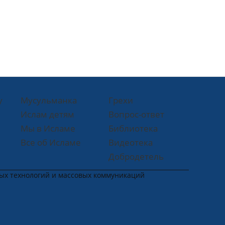
у
Мусульманка
Грехи
Ислам детям
Вопрос-ответ
Мы в Исламе
Библиотека
Все об Исламе
Видеотека
Добродетель
ных технологий и массовых коммуникаций