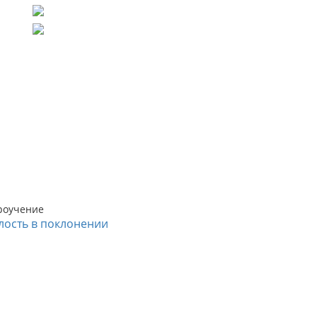
роучение
лость в поклонении