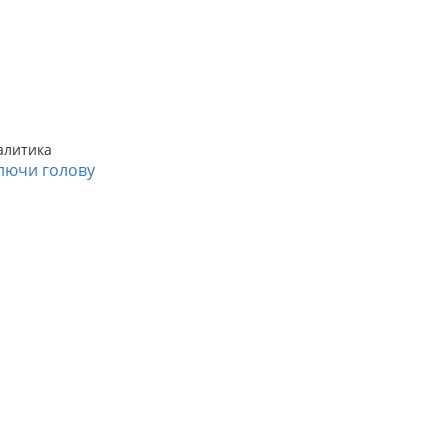
алитика
лючи голову