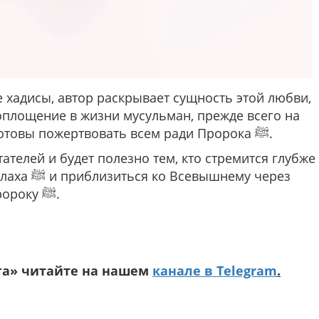
 хадисы, автор раскрывает сущность этой любви,
оплощение в жизни мусульман, прежде всего на
примере сподвижников, которые были готовы пожертвовать всем ради Пророка ﷺ.
телей и будет полезно тем, кто стремится глубже
ему через
искреннюю любовь к Его избранному Пророку ﷺ.
га» читайте на нашем
канале в Telegram
.