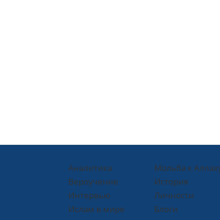
Аналитика
Мольба к Аллах
Вероучение
История
Интервью
Личности
Ислам в мире
Блоги