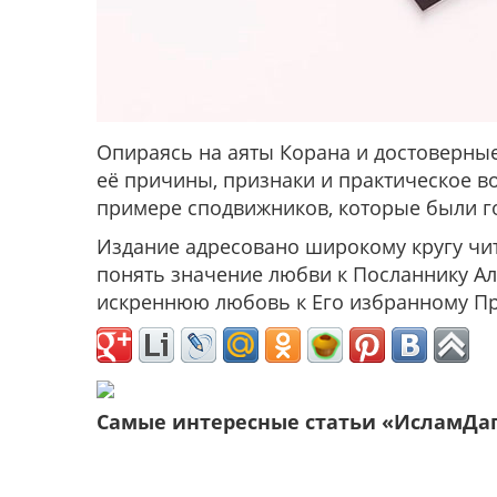
Опираясь на аяты Корана и достоверные
её причины, признаки и практическое в
Издание адресовано широкому кругу чита
понять значение любви к Посланнику Аллаха ﷺ и приблизиться ко Всевышн
Самые интересные статьи «ИсламДа