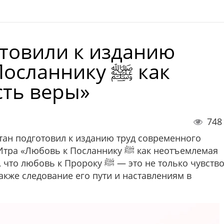
отовили к изданию
ланнику ﷺ как
сть веры»
748
тан подготовил к изданию труд современного
вь к Посланнику ﷺ как неотъемлемая
ророку ﷺ — это не только чувство
также следование его пути и наставлениям в