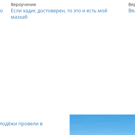
Вероучение
Ве
то
Если хадис достоверен, то это и есть мой
Вя
мазхаб
лодёжи провели в