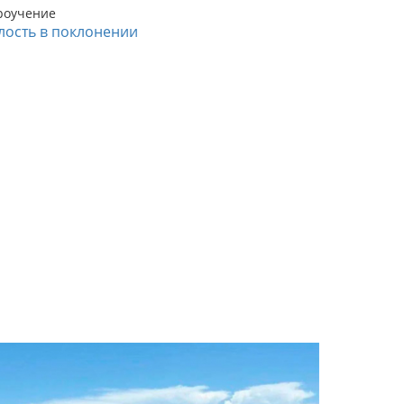
роучение
лость в поклонении