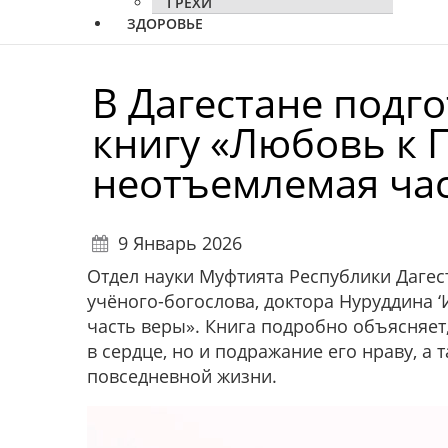
ГРЕХИ
ЗДОРОВЬЕ
В Дагестане подг
книгу «Любовь к Пос
неотъемлемая ча
9 Январь 2026
Отдел науки Муфтията Республики Дагес
учёного-богослова, доктора Нуруддина ‘Итра «Любо
часть веры». Книга подробно объясняет, что любовь к П
в сердце, но и подражание его нраву, а 
повседневной жизни.