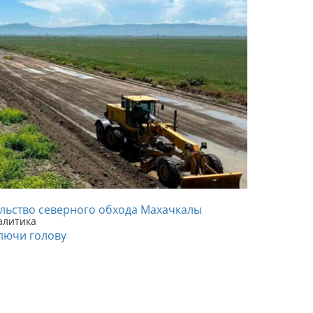
ельство северного обхода Махачкалы
алитика
лючи голову