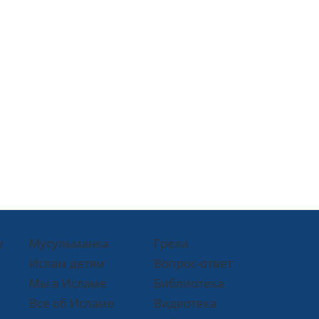
у
Мусульманка
Грехи
Ислам детям
Вопрос-ответ
Мы в Исламе
Библиотека
Все об Исламе
Видеотека