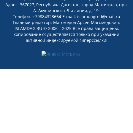
Адрес: 367027, Республика Дагестан, город Махачкала, пр-т
А. Акушинского, 5-я линия, д. 19.
Телефон: +79884323664 E-mail: islamdagred@mail.ru
Главный редактор: Магомедов Арсен Магомедович.
ISLAMDAG.RU © 2006 – 2025 Все права защищены,
копирование осуществляется только при указании
активной индексируемой гиперссылки!