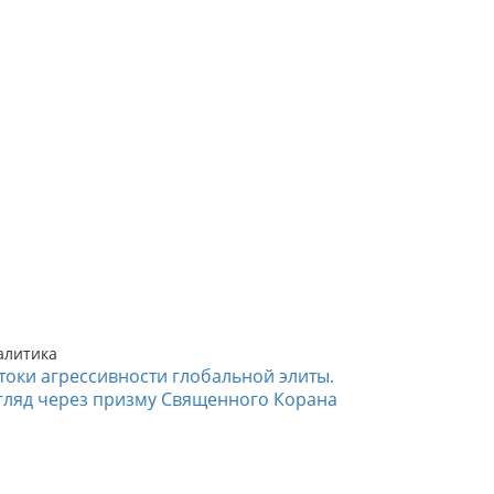
алитика
токи агрессивности глобальной элиты.
гляд через призму Священного Корана