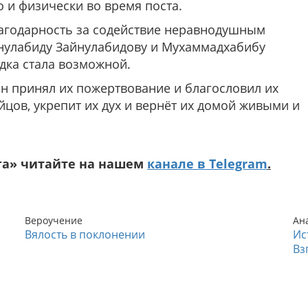
 и физически во время поста.
агодарность за содействие неравнодушным
нулабиду Зайнулабидову и Мухаммадхабибу
дка стала возможной.
н принял их пожертвование и благословил их
цов, укрепит их дух и вернёт их домой живыми и
га» читайте на нашем
канале в Telegram
.
Вероучение
Ан
Вялость в поклонении
Ис
Вз