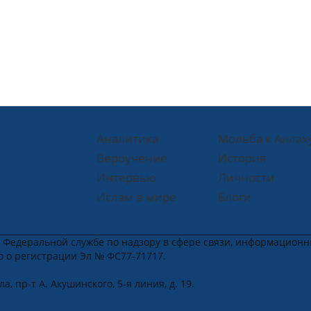
Аналитика
Мольба к Аллах
Вероучение
История
Интервью
Личности
Ислам в мире
Блоги
в Федеральной службе по надзору в сфере связи, информацион
во о регистрации Эл № ФС77-71717.
, пр-т А. Акушинского, 5-я линия, д. 19.
u