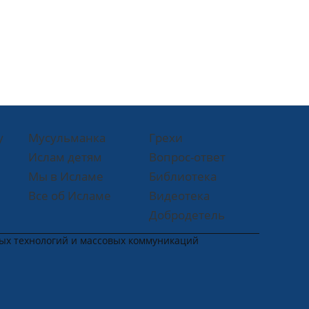
у
Мусульманка
Грехи
Ислам детям
Вопрос-ответ
Мы в Исламе
Библиотека
Все об Исламе
Видеотека
Добродетель
ных технологий и массовых коммуникаций