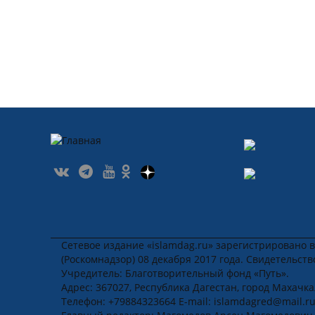
Сетевое издание «islamdag.ru» зарегистрировано 
(Роскомнадзор) 08 декабря 2017 года. Свидетельст
Учредитель: Благотворительный фонд «Путь».
Адрес: 367027, Республика Дагестан, город Махачкала
Телефон: +79884323664 E-mail: islamdagred@mail.r