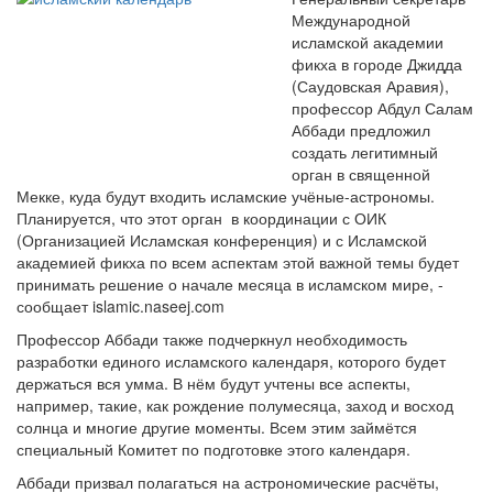
Международной
исламской академии
фикха в городе Джидда
(Саудовская Аравия),
профессор Абдул Салам
Аббади предложил
создать легитимный
орган в священной
Мекке, куда будут входить исламские учёные-астрономы.
Планируется, что этот орган в координации с ОИК
(Организацией Исламская конференция) и с Исламской
академией фикха по всем аспектам этой важной темы будет
принимать решение о начале месяца в исламском мире,
-
сообщает islamic.naseej.com
Профессор Аббади также подчеркнул необходимость
разработки единого исламского календаря, которого будет
держаться вся умма. В нём будут учтены все аспекты,
например, такие, как рождение полумесяца, заход и восход
солнца и многие другие моменты. Всем этим займётся
специальный Комитет по подготовке этого календаря.
Аббади призвал полагаться на астрономические расчёты,