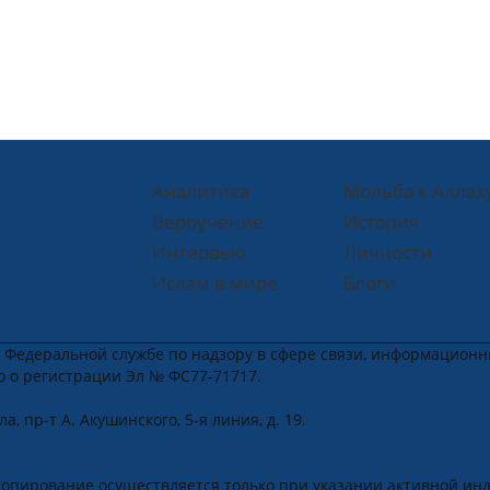
Аналитика
Мольба к Аллах
Вероучение
История
Интервью
Личности
Ислам в мире
Блоги
в Федеральной службе по надзору в сфере связи, информацион
во о регистрации Эл № ФС77-71717.
, пр-т А. Акушинского, 5-я линия, д. 19.
u
.
копирование осуществляется только при указании активной ин