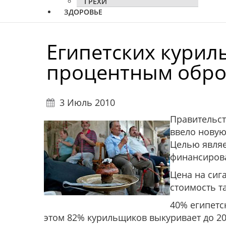
ГРЕХИ
ЗДОРОВЬЕ
Египетских курил
процентным обр
3 Июль 2010
Правительст
ввело новую
Целью являе
финансиров
Цена на сиг
стоимость т
40% египетс
этом 82% курильщиков выкуривает до 20 