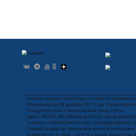
Сетевое издание «islamdag.ru» зарегистрировано 
(Роскомнадзор) 08 декабря 2017 года. Свидетельст
Учредитель: Благотворительный фонд «Путь».
Адрес: 367027, Республика Дагестан, город Махачкала
Телефон: +79884323664 E-mail: islamdagred@mail.r
Главный редактор: Магомедов Арсен Магомедович
ISLAMDAG.RU © 2006 – 2025 Все права защищены, 