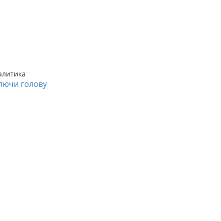
алитика
лючи голову