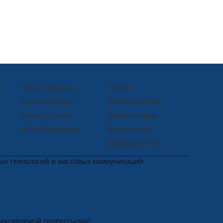
у
Мусульманка
Грехи
Ислам детям
Вопрос-ответ
Мы в Исламе
Библиотека
Все об Исламе
Видеотека
Добродетель
ных технологий и массовых коммуникаций
дексируемой гиперссылки!