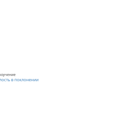
роучение
лость в поклонении