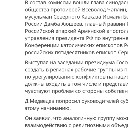
В состав комиссии вошли глава синода
общества протоиерей Всеволод Чаплин,
мусульман Северного Кавказа Исмаил Бе
России Дамба Аюшеев, главный раввин Р
Российской епархий Армянской апостоль
управления президента РФ по внутренне
Конференции католических епископов Р
российских пятидесятников епископ Сер
Выступая на заседании президиума Госс
создать в регионах рабочие группы из 
по урегулированию конфликтов на нацио
должны входить в том числе и представ
чувствуют проблем со стороны собствен
Д.Медведев попросил руководителей су
этому начинанию.
Он заявил, что аналогичную группу мож
взаимодействию с религиозными объеди