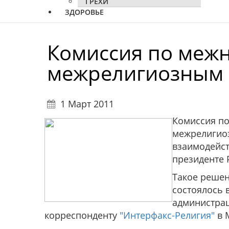
ГРЕХИ
ЗДОРОВЬЕ
Комиссия по меж
межрелигиозным
1 Март 2011
Комиссия п
межрелигиоз
взаимодейс
президенте 
Такое решен
состоялось 
администра
корреспонденту
"Интерфакс-Религия"
в 