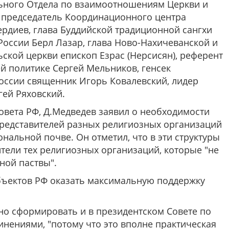
льного Отдела по взаимоотношениям Церкви и
 председатель Координационного центра
рдиев, глава Буддийской традиционной сангхи
оссии Берл Лазар, глава Ново-Нахичеванской и
ской церкви епископ Езрас (Нерсисян), референт
й политике Сергей Мельников, генсек
оссии священник Игорь Ковалевский, лидер
гей Ряховский.
овета РФ, Д.Медведев заявил о необходимости
представителей разных религиозных организаций
нальной почве. Он отметил, что в эти структуры
ители тех религиозных организаций, которые "не
ной паствы".
бъектов РФ оказать максимальную поддержку
но сформировать и в президентском Совете по
нениями, "потому что это вполне практическая