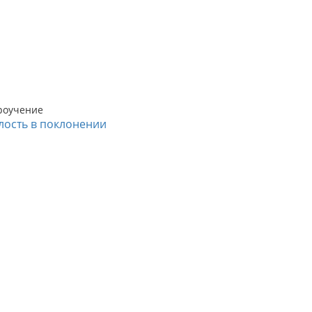
роучение
лость в поклонении