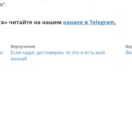
я".
га» читайте на нашем
канале в Telegram
.
Вероучение
Ве
то
Если хадис достоверен, то это и есть мой
Вя
мазхаб