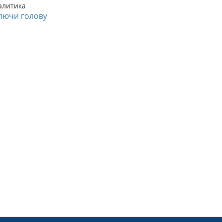
алитика
лючи голову