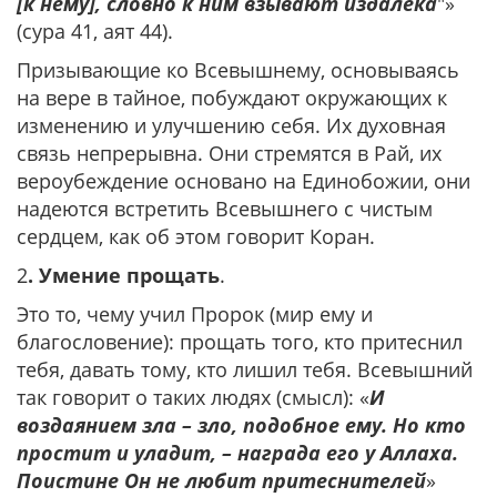
[к нему], словно к ним взывают издалека
"»
(сура 41, аят 44).
Призывающие ко Всевышнему, основываясь
на вере в тайное, побуждают окружающих к
изменению и улучшению себя. Их духовная
связь непрерывна. Они стремятся в Рай, их
вероубеждение основано на Единобожии, они
надеются встретить Всевышнего с чистым
сердцем, как об этом говорит Коран.
2
. Умение прощать
.
Это то, чему учил Пророк (мир ему и
благословение): прощать того, кто притеснил
тебя, давать тому, кто лишил тебя. Всевышний
так говорит о таких людях (смысл): «
И
воздаянием зла – зло, подобное ему. Но кто
простит и уладит, – награда его у Аллаха.
Поистине Он не любит притеснителей
»