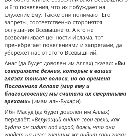
и Его повеления, что их побуждает на
служение Ему. Также они понимают Его
запреты, соответственно сторонятся
ослушания Всевышнего. А кто не
возвеличивает ценности Ислама, тот
пренебрегает повелениями и запретами, да
убережёт нас от этого Всевышний.
Анас (да будет доволен им Аллах) сказал: «
Вы
совершаете деяния, которые в ваших
глазах тоньше волоса, но во времена
Посланника Аллаха (мир ему и
благословение) мы считали их смертными
грехами
» (имам аль-Бухари).
Ибн Маcуд (да будет доволен им Аллах)
передаёт: «
Верующий видит свои грехи, как
будто он сидит под горой, боясь, что она
упадёт на него; грешник же видит свои грехи,