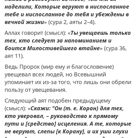
наделили, Которые веруют в ниспосланное
тебе и ниспосланное до тебя и убеждены в
вечной жизни
» (сура 2, аяты 2–4).
Аллах говорит (смысл): «
Ты увещаешь только
тех, кто следует за напоминанием и
боится Милостивейшего втайне
» (сура 36,
аят 11).
Ведь Пророк (мир ему и благословение)
увещевал всех людей, но Всевышний
упоминает их из-за того, что лишь они обрели
пользу от увещевания.
Следующий аят подобен предыдущему
(смысл): «
Скажи: "Он (т. е. Коран) для тех,
кто уверовал, – руководство к прямому
пути и [средство] исцеления. А те, которые
не веруют, слепы [к Корану], и их уши глухи