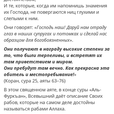
И те, которые, когда им напомнишь знамения
их Господа, не повергаются ниц глухими и
слепыми к ним.
Они говорят: «
Господь наш! Даруй нам отраду
глаз в наших супругах и потомках и сделай нас
образцом для богобоязненных
».
Они получают в награду высокие степени за
то, что были терпеливы, и встретят их
там приветствием и миром.
Они пребудут там вечно. Как прекрасна эта
обитель и местопребывание!
»
(Коран, сура 25, аяты 63–76)
В этом священном аяте, в конце суры «Аль-
Фуркъан», Всевышний даёт описание Своих
рабов, которые на самом деле достойны
называться рабами Аллаха.