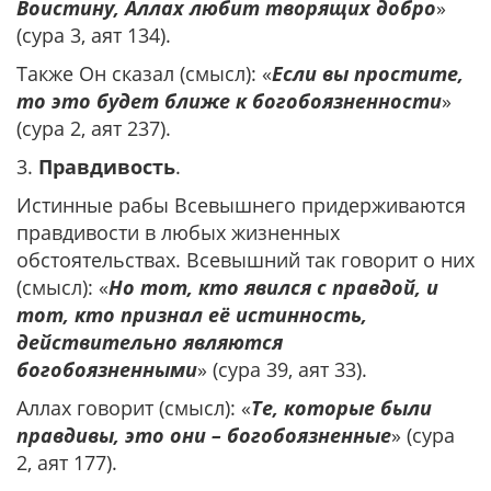
Воистину, Аллах любит творящих добро
»
(сура 3, аят 134).
Также Он сказал (смысл): «
Если вы простите,
то это будет ближе к богобоязненности
»
(сура 2, аят 237).
3.
Правдивость
.
Истинные рабы Всевышнего придерживаются
правдивости в любых жизненных
обстоятельствах. Всевышний так говорит о них
(смысл): «
Но тот, кто явился с правдой, и
тот, кто признал её истинность,
действительно являются
богобоязненными
» (сура 39, аят 33).
Аллах говорит (смысл): «
Те, которые были
правдивы, это они – богобоязненные
» (сура
2, аят 177).