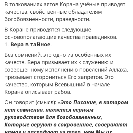
В толкованиях аятов Корана учёные приводят
качества, свойственные обладателям
богобоязненности, праведности.
В Коране приводятся следующие
основополагающие качества праведников.
1.
Вера в тайное
.
Без сомнений, это одно из особенных их
качеств. Вера призывает их к служению и
совершенному исполнению повелений Аллаха,
призывает сторониться Его запретов. Это
качество, которым Всевышний в начале
Корана описывает рабов.
Он говорит (смысл): «
Это Писание, в котором
нет сомнения, является верным
руководством для богобоязненных,
Которые веруют в сокровенное, совершают
намаз и расходуют из того, чем Мы их