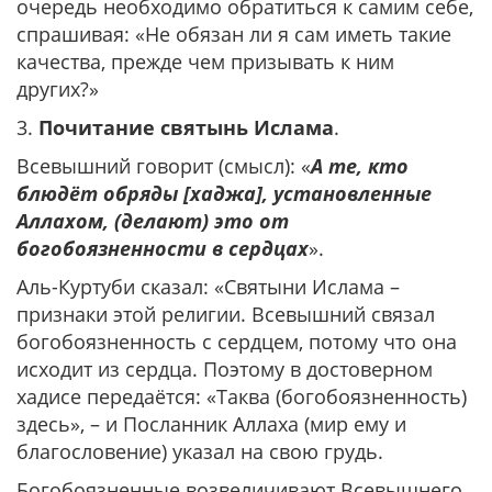
очередь необходимо обратиться к самим себе,
спрашивая: «Не обязан ли я сам иметь такие
качества, прежде чем призывать к ним
других?»
3.
Почитание святынь Ислама
.
Всевышний говорит (смысл): «
А те, кто
блюдёт обряды [хаджа], установленные
Аллахом, (делают) это от
богобоязненности в сердцах
».
Аль-Куртуби сказал: «Святыни Ислама –
признаки этой религии. Всевышний связал
богобоязненность с сердцем, потому что она
исходит из сердца. Поэтому в достоверном
хадисе передаётся: «Таква (богобоязненность)
здесь», – и Посланник Аллаха (мир ему и
благословение) указал на свою грудь.
Богобоязненные возвеличивают Всевышнего