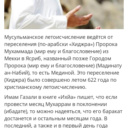
Мусульманское летоисчисление ведётся от
переселения (по-арабски «Хиджра») Пророка
Мухаммада (мир ему и благословение) из
Мекки в Ясриб, названный позже Городом
Пророка (мир ему и благословение) (Мадинату
ан-Набий), то есть Мединой. Это переселение
(Хиджра) было совершено летом 622 года по
христианскому летоисчислению.
Имам Газали в книге «Ихйа» пишет, что если
провести месяц Мухаррам в поклонении
(ибадате), то можно надеяться, что его баракат
достанется и остальным месяцам года. В
последний, а также и в первый день года