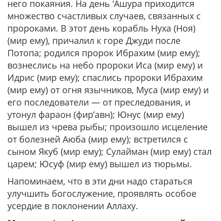
него покаяния. На день ‘Ашура приходится
множество счастливых случаев, связанных с
пророками. В этот день корабль Нуха (Ноя)
(мир ему), причалил к горе Джуди после
Потопа; родился пророк Ибрахим (мир ему);
вознеслись на небо пророки Иса (мир ему) и
Идрис (мир ему); спаслись пророки Ибрахим
(мир ему) от огня язычников, Муса (мир ему) и
его последователи — от преследования, и
утонул фараон (фир’авн); Юнус (мир ему)
вышел из чрева рыбы; произошло исцеление
от болезней Аюба (мир ему); встретился с
сыном Якуб (мир ему); Сулайман (мир ему) стал
царем; Юсуф (мир ему) вышел из тюрьмы.
Напоминаем, что в эти дни надо стараться
улучшить богослужение, проявлять особое
усердие в поклонении Аллаху.