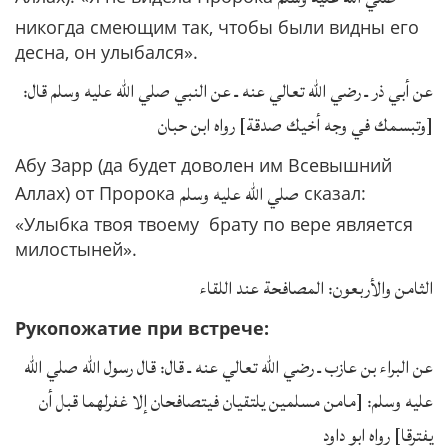
никогда смеющим так, чтобы были видны его
десна, он улыбался».
عن أبي ذر ـ رضي الله تعالي عنه ـ عن النبي صلي الله عليه وسلم قال:
[وتبسمك في وجه أخيك صدقة] رواه ابن حبان
Абу Зарр (да будет доволен им Всевышний
صلي الله عليه وسلم
Аллах) от Пророка
сказал:
«Улыбка твоя твоему брату по вере является
милостыней».
الثامن والأربعون: المصافحة عند اللقاء
Рукопожатие при встрече:
عن البراء بن عازب ـ رضي الله تعالي عنه ـ قال: قال رسول الله صلي الله
عليه وسلم: [مامن مسلمين يلتقيان فيتصافحان إلا غفرلهما قبل أن
يفترقا] رواه ابو داود