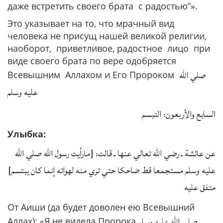
даже встретить своего брата с радостью”».
Это указывает на то, что мрачный вид
человека не присущ нашей великой религии,
наоборот, приветливое, радостное лицо при
виде своего брата по вере одобряется
صلي الله
Всевышним Аллахом и Его Пророком
عليه وسلم
السابع والأربعون: التبسم
Улыбка:
عن عائشة ـ رضي الله تعالي عنها ـ قالت: [مارأيت رسول الله صلي الله
عليه وسلم مستجمعا قط ضاحكا حتي تري منه لهواته إنما كان يبتسم]
متفق عليه
От Аиши (да будет доволен ею Всевышний
صلي الله عليه وسلم
Аллах): «Я не видела Пророка