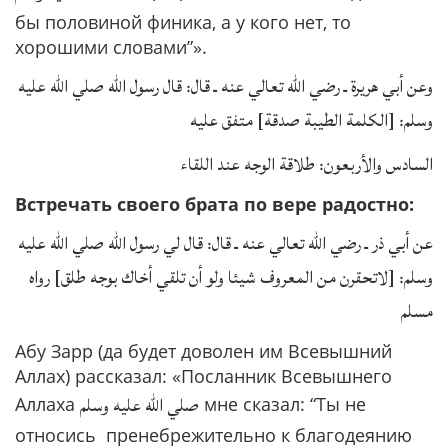
бы половиной финика, а у кого нет, то
хорошими словами”».
وعن أبي هريرة ـ رضي الله تعالي عنه ـ قال: قال رسول الله صلي الله عليه
وسلم: [الكلمة الطيبة صدقة] متفق عليه
السادس والأربعون: طلاقة الوجه عند اللقاء
Встречать своего брата по вере радостно:
عن أبي ذر ـ رضي الله تعالي عنه ـ قال: قال لي رسول الله صلي الله عليه
وسلم: [لاتحقرن من المعروف شيئا ولو أن تلقي أخاك بوجه طلق] رواه
مسلم
Абу Зарр (да будет доволен им Всевышний
Аллах) рассказал: «Посланник Всевышнего
صلي الله عليه وسلم
Аллаха
мне сказал: “Ты не
относись пренебрежительно к благодеянию