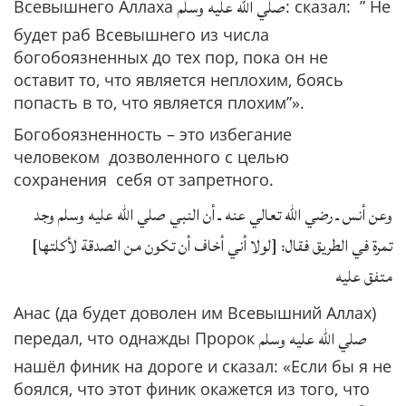
صلي الله عليه وسلم
Всевышнего Аллаха
: сказал: ” Не
будет раб Всевышнего из числа
богобоязненных до тех пор, пока он не
оставит то, что является неплохим, боясь
попасть в то, что является плохим”».
Богобоязненность – это избегание
человеком дозволенного с целью
сохранения себя от запретного.
وعن أنس ـ رضي الله تعالي عنه ـ أن النبي صلي الله عليه وسلم وجد
تمرة في الطريق فقال: [لولا أني أخاف أن تكون من الصدقة لأكلتها]
متفق عليه
Анас (да будет доволен им Всевышний Аллах)
صلي الله عليه وسلم
передал, что однажды Пророк
нашёл финик на дороге и сказал: «Если бы я не
боялся, что этот финик окажется из того, что