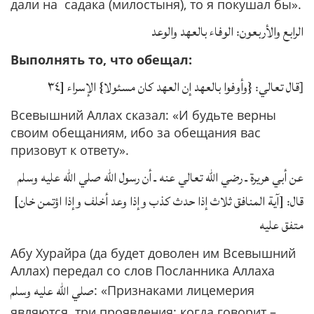
дали на садака (милостыня), то я покушал бы».
الرابع والأربعون: الوفاء بالعهد والوعد
Выполнять то, что обещал:
قال تعالي: {وأوفوا بالعهد إن العهد كان مسئولا} الإسراء [٣٤
]
Всевышний Аллах сказал: «И будьте верны
своим обещаниям, ибо за обещания вас
призовут к ответу».
عن أبي هريرة ـ رضي الله تعالي عنه ـ أن رسول الله صلي الله عليه وسلم
قال: [آية المنافق ثلاث إذا حدث كذب وإذا وعد أخلف وإذا اؤتمن خان]
متفق عليه
Абу Хурайра (да будет доволен им Всевышний
Аллах) передал со слов Посланника Аллаха
صلي الله عليه وسلم
: «Признаками лицемерия
являются три проявления: когда говорит –