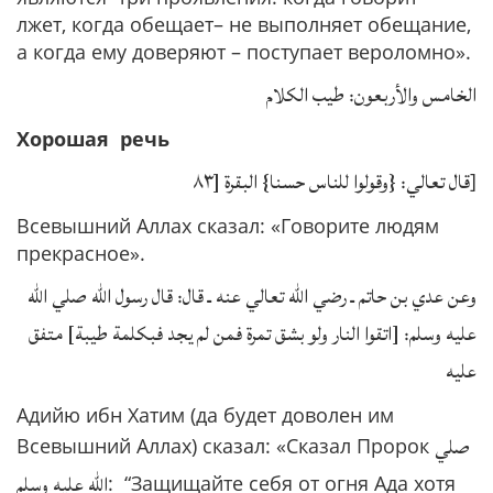
лжет, когда обещает– не выполняет обещание,
а когда ему доверяют – поступает вероломно».
الخامس والأربعون: طيب الكلام
Хорошая речь
قال تعالي: {وقولوا للناس حسنا} البقرة [٨٣
]
Всевышний Аллах сказал: «Говорите людям
прекрасное».
وعن عدي بن حاتم ـ رضي الله تعالي عنه ـ قال: قال رسول الله صلي الله
عليه وسلم: [اتقوا النار ولو بشق تمرة فمن لم يجد فبكلمة طيبة] متفق
عليه
Адийю ибн Хатим (да будет доволен им
صلي
Всевышний Аллах) сказал: «Сказал Пророк
الله عليه وسلم
: “Защищайте себя от огня Ада хотя