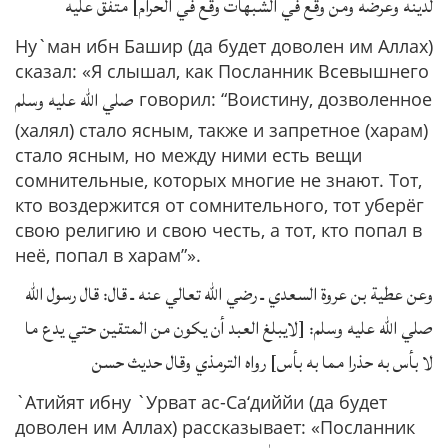
لدينه وعرضه ومن وقع في الشبهات وقع في الحرام] متفق عليه
Ну`ман ибн Башир (да будет доволен им Аллах)
сказал: «Я слышал, как Посланник Всевышнего
صلي الله عليه وسلم
говорил: “Воистину, дозволенное
(халял) стало ясным, также и запретное (харам)
стало ясным, но между ними есть вещи
сомнительные, которых многие не знают. Тот,
кто воздержится от сомнительного, тот уберёг
свою религию и свою честь, а тот, кто попал в
неё, попал в харам”».
وعن عطية بن عروة السعدي ـ رضي الله تعالي عنه ـ قال: قال رسول الله
صلي الله عليه وسلم: [لايبلغ العبد أن يكون من المتقين حتي يدع ما
لا بأس به حذرا مما به بأس] رواه الترمذي وقال حديث حسن
`Атийят ибну `Урват ас-Са‘диййи (да будет
доволен им Аллах) рассказывает: «Посланник