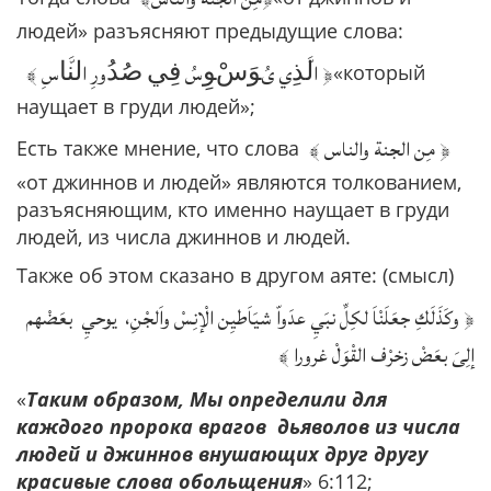
людей» разъясняют предыдущие слова:
﴿ اﻟﱠﺬِي یُﻮَﺱْﻮِسُ ﻓِﻲ ﺻُﺪُورِ اﻟﻨﱠﺎسِ ﴾
«который
наущает в груди людей»;
﴿ مِن الجنة والناس ﴾
Есть также мнение, что слова
«от джиннов и людей» являются толкованием,
разъясняющим, кто именно наущает в груди
людей, из числа джиннов и людей.
Также об этом сказано в другом аяте: (смысл)
﴿ وكَذَلَكِ جعَلَنْاَ لكِلِّ نبَيِ عدَواّ شيَاَطيِن الْإنِسْ واَلجْنِ، يوحيِ بعَضْهم
إلِىَ بعَضْ زخرْف القْوَلْ غرورا ﴾
«
Таким образом, Мы определили для
каждого пророка врагов дьяволов из числа
людей и джиннов внушающих друг другу
красивые слова обольщения
» 6:112;