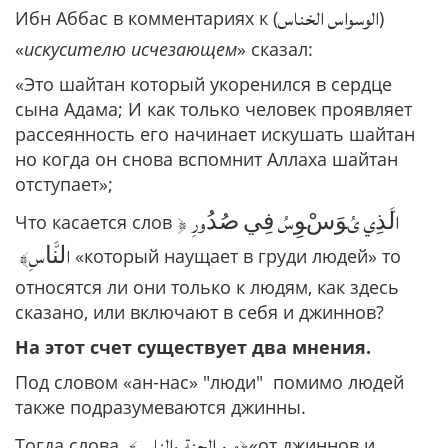
الوسواس الخناس
Ибн Аббас в комментариях к (
)
«
искусителю исчезающем
» сказал:
«Это шайтан который укоренился в сердце
сына Адама; И как только человек проявляет
рассеянность его начинает искушать шайтан
но когда он снова вспомнит Аллаха шайтан
отступает»;
﴿
اﻟﱠﺬِي یُﻮَﺱْﻮِسُ ﻓِﻲ ﺻُﺪُورِ
Что касается слов
اﻟﻨﱠﺎسِ﴾
«который наущает в груди людей» то
относятся ли они только к людям, как здесь
сказано, или включают в себя и джиннов?
На этот счет существует два мнения.
Под словом «ан-нас» "люди" помимо людей
также подразумеваются джинны.
﴿مِن الجنة والناس﴾
Тогда слова
«от джиннов и