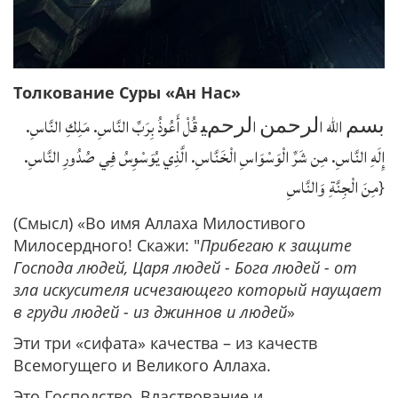
Толкование Суры «Ан Нас»
ﺑﺴﻢ ﷲ اﻟﺮﺣﻤﻦ اﻟﺮﺣﻢﯿ قُلْ أَعُوذُ بِرَبِّ النَّاسِ. مَلِكِ النَّاسِ.
إِلَهِ النَّاسِ. مِن شَرِّ الْوَسْوَاسِ الْخَنَّاسِ. الَّذِي يُوَسْوِسُ فِي صُدُورِ النَّاسِ.
مِنَ الْجِنَّةِ وَالنَّاسِ
}
(Смысл) «Во имя Аллаха Милостивого
Милосердного! Скажи: "
Прибегаю к защите
Господа людей, Царя людей - Бога людей - от
зла искусителя исчезающего который наущает
в груди людей - из джиннов и людей
»
Эти три «сифата» качества – из качеств
Всемогущего и Великого Аллаха.
Это Господство, Властвование и