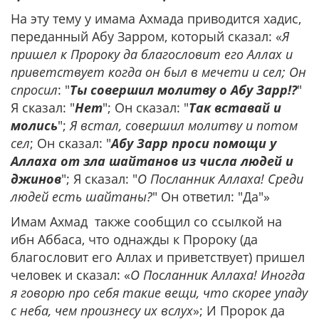
На эту тему у имама Ахмада приводится хадис,
переданный Абу Зарром, который сказал: «
Я
пришел к Пророку да благословит его Аллах и
приветствует когда он был в мечети и сел; Он
спросил
: "
Ты совершил молитву о Абу Зарр!?
"
Я сказал: "
Нет
"; Он сказал: "
Так вставай и
молись
";
Я встал, совершил молитву и потом
сел
; Он сказал: "
Абу Зарр проси помощи у
Аллаха от зла шайтанов из числа людей и
джинов
"; Я сказал: "
О Посланник Аллаха! Среди
людей есть шайтаны?
" Он ответил: "Да"»
Имам Ахмад также сообщил со ссылкой на
ибн Аббаса, что однажды к Пророку (да
благословит его Аллах и приветствует) пришел
человек и сказал: «
О Посланник Аллаха! Иногда
я говорю про себя такие вещи, что скорее упаду
с неба, чем произнесу их вслух
»; И Пророк да