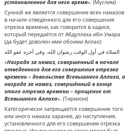
установленное для него время
». (Муслим)
Сунной же является совершение всех намазов
в начале отведенного для его совершения
отрезка времени, как говорится в хадисе,
который передаётся от Абдуллаха ибн Умара
(да будет доволен ими обоими Аллах):
الصلاة في أول الوقت رضوان الله، وفي آخره عفو الله
«
Награда за намаз, совершенный в начале
отведенного для его совершения отрезка
времени – довольство Всевышнего Аллаха, а
награда за намаз, совершённый в конце
этого отрезка времени – прощение от
Всевышнего Аллаха
». (Тирмизи)
Категорически запрещается совершение того
или иного намаза заранее, до наступления,
установленного для его совершения отрезка
времени. Исключением из этого может быть