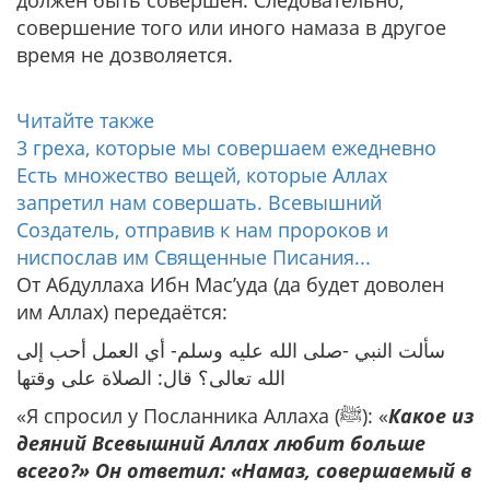
должен быть совершен. Следовательно,
совершение того или иного намаза в другое
время не дозволяется.
Читайте также
3 греха, которые мы совершаем ежедневно
Есть множество вещей, которые Аллах
запретил нам совершать. Всевышний
Создатель, отправив к нам пророков и
ниспослав им Священные Писания...
От Абдуллаха Ибн Мас’уда (да будет доволен
им Аллах) передаётся:
سألت النبي -صلى الله عليه وسلم- أي العمل أحب إلى
الله تعالى؟ قال: الصلاة على وقتها
«Я спросил у Посланника Аллаха (ﷺ): «
Какое из
деяний Всевышний Аллах любит больше
всего?» Он ответил: «Намаз, совершаемый в