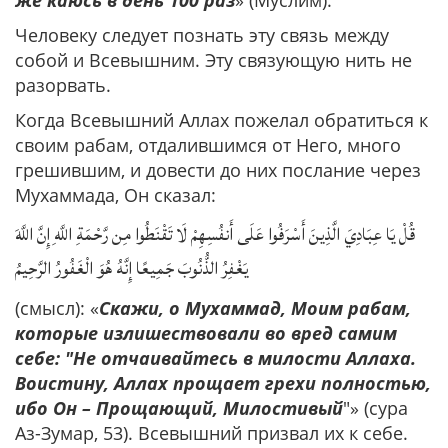
Человеку следует познать эту связь между
собой и Всевышним. Эту связующую нить не
разорвать.
Когда Всевышний Аллах пожелал обратиться к
своим рабам, отдалившимся от Него, много
грешившим, и довести до них послание через
Мухаммада, Он сказал:
قُلْ يَا عِبَادِيَ الَّذِينَ أَسْرَفُوا عَلَى أَنفُسِهِمْ لَا تَقْنَطُوا مِن رَّحْمَةِ اللَّهِ إِنَّ اللَّهَ
يَغْفِرُ الذُّنُوبَ جَمِيعًا إِنَّهُ هُوَ الْغَفُورُ الرَّحِيمُ
(смысл): «
Скажи, о Мухаммад, Моим рабам,
которые излишествовали во вред самим
себе: "Не отчаивайтесь в милости Аллаха.
Воистину, Аллах прощает грехи полностью,
ибо Он – Прощающий, Милостивый
"» (сура
Аз-Зумар, 53). Всевышний призвал их к себе.