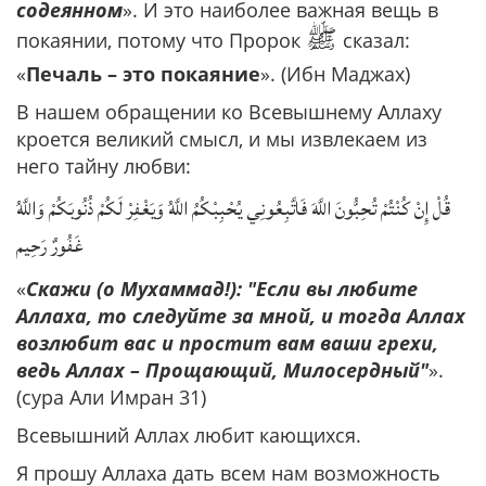
содеянном
». И это наиболее важная вещь в
ﷺ
покаянии, потому что Пророк
сказал:
«
Печаль – это покаяние
». (Ибн Маджах)
В нашем обращении ко Всевышнему Аллаху
кроется великий смысл, и мы извлекаем из
него тайну любви:
قُلْ إِنْ كُنْتُمْ تُحِبُّونَ اللَّهَ فَاتَّبِعُونِي يُحْبِبْكُمُ اللَّهُ وَيَغْفِرْ لَكُمْ ذُنُوبَكُمْ وَاللَّهُ
غَفُورٌ رَحِيم
«
Скажи (о Мухаммад!): "Если вы любите
Аллаха, то следуйте за мной, и тогда Аллах
возлюбит вас и простит вам ваши грехи,
ведь Аллах – Прощающий, Милосердный"
».
(сура Али Имран 31)
Всевышний Аллах любит кающихся.
Я прошу Аллаха дать всем нам возможность