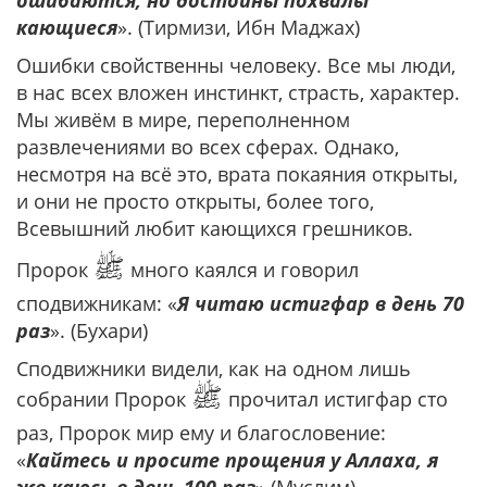
кающиеся
». (Тирмизи, Ибн Маджах)
Ошибки свойственны человеку. Все мы люди,
в нас всех вложен инстинкт, страсть, характер.
Мы живём в мире, переполненном
развлечениями во всех сферах. Однако,
несмотря на всё это, врата покаяния открыты,
и они не просто открыты, более того,
Всевышний любит кающихся грешников.
ﷺ
Пророк
много каялся и говорил
сподвижникам: «
Я читаю истигфар в день 70
раз
». (Бухари)
Сподвижники видели, как на одном лишь
ﷺ
собрании Пророк
прочитал истигфар сто
раз, Пророк мир ему и благословение:
«
Кайтесь и просите прощения у Аллаха, я
же каюсь в день 100 раз
» (Муслим).